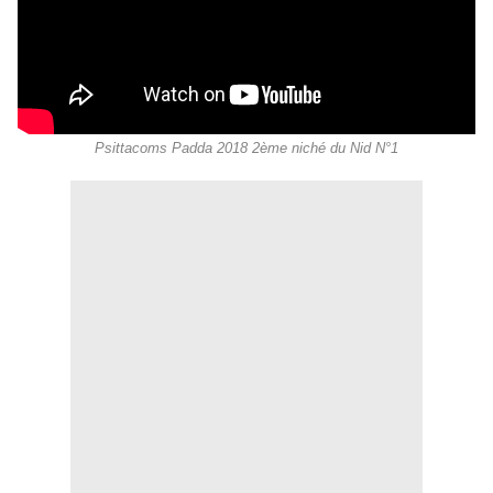
Psittacoms Padda 2018 2ème niché du Nid N°1