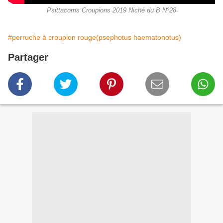
Psittacoms Croupions 2019 Niché du B N°28
#perruche à croupion rouge(psephotus haematonotus)
Partager