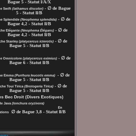
Bague 5 - Statut l/A/X
- ∅ de Bague
e Swift
(lathamus discolor)
5 - Statut ll/B
- ∅ de
he Splendide
(Neophema splendida)
Bague 4,2 - Statut ll/B
- ∅ de
che Elégante
(Neophema Élégans)
Bague 4,2 - Statut ll/B
- ∅ de
che Stanley
(platycercus icterotis)
Bague 5 - Statut ll/B
- ∅ de
he
Omnicolore
(platycercus eximius)
Bague 6 - Statut ll/B
- ∅ de
che Emma
(Purrhura leucotis emma)
Bague 5 - Statut ll/B
- ∅ de
che Toui Tirica
(Brotogeria Tirica)
Bague 5 - Statut ll/B
s Bec Droit (Divers Exotiques)
de Java
(lonchura oryzivora)
En
∅ de Bague 3,8 - Statut ll/B
tions