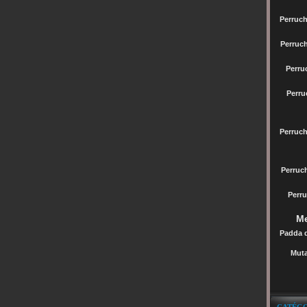
Perruch
Perruc
Perru
Perru
Perruc
Perru
Perru
Me
Padda 
Muta