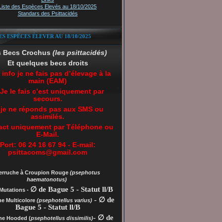
Liste des Espèces Elevés au 18/10/2025
Standars des Psittacidés
ES ESPÈCES ÉLEVER AU 18/10/2025
s Becs Crochus
(les psittacidés)
Et quelques becs droits
 info je ne fais pas d’élevage à la
main (EAM)
 Je le fais c’est uniquement par
secours.
 je ne réponds pas aux SMS ou
assimilés.
act uniquement par Téléphone ou
E-Mail.
Port: 06 24 16 67 94 - E-mail:
psittacoms@gmail.com
erruche à Croupion Rouge
(psephotus
haematonotus)
∅ de Bague 5 - Statut ll/B
Mutations -
- ∅ de
he Multicolore
(psephotellus varius)
Bague 5 - Statut ll/B
- ∅ de
che
Hooded (
psephotellus dissimilis)