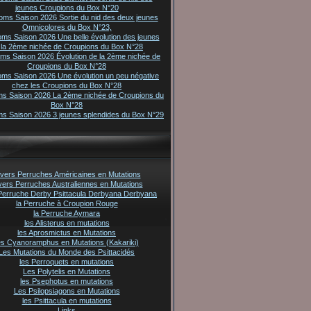
jeunes Croupions du Box N°20
oms Saison 2026 Sortie du nid des deux jeunes
Omnicolores du Box N°23,
oms Saison 2026 Une belle évolution des jeunes
 la 2ème nichée de Croupions du Box N°28
oms Saison 2026 Évolution de la 2ème nichée de
Croupions du Box N°28
oms Saison 2026 Une évolution un peu négative
chez les Croupions du Box N°28
ms Saison 2026 La 2ème nichée de Croupions du
Box N°28
ms Saison 2026 3 jeunes splendides du Box N°29
vers Perruches Américaines en Mutations
vers Perruches Australiennes en Mutations
Perruche Derby Psittacula Derbyana Derbyana
la Perruche à Croupion Rouge
la Perruche Aymara
les Alisterus en mutations
les Aprosmictus en Mutations
es Cyanoramphus en Mutations (Kakariki)
Les Mutations du Monde des Psittacidés
les Perroquets en mutations
Les Polytelis en Mutations
les Psephotus en mutations
Les Psilopsiagons en Mutations
les Psittacula en mutations
Links