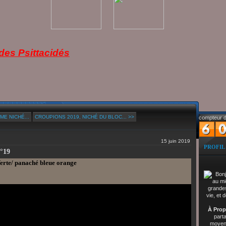
es Psittacidés
ME NICHÉ...
CROUPIONS 2019, NICHÉ DU BLOC... >>
compteur d
15 juin 2019
PROFIL
N°19
erte/ panaché bleue orange
À Prop
part
moyenn