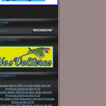
RCHER
ITE D'OISEAUX
ES RÉCENTS
tacoms Saison 2026 Les trois petits chez les
Pyrrhuras Emma du Box N°10
acoms Saison 2026 Et de deux petits chez les
Pyrrhuras Emma du Box N°10
oms Saison 2026 Naissance chez les Pyrrhuras
Emma du Box N°10
acoms Saison 2026 Bientôt la sortie du nid des