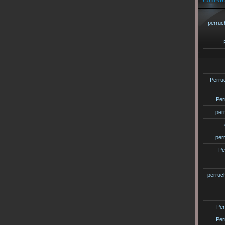
CATÉGO
perruc
Perru
Per
per
per
Pe
perruc
Per
Per