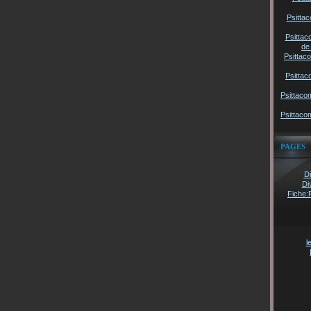
Psittac
Psittac
de
Psittac
Psittac
Psittaco
Psittaco
PAGES
Di
Di
Fiche:
l