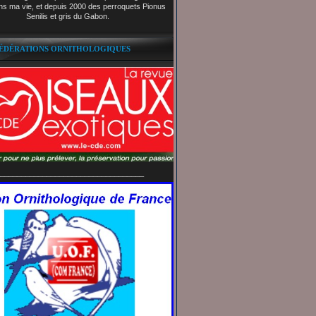
ns ma vie, et depuis 2000 des perroquets Pionus
Senilis et gris du Gabon.
FÉDÉRATIONS ORNITHOLOGIQUES
__________________________________