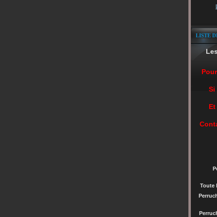
LISTE D
Le
Pour
Si
Et
Cont
P
Toute 
Perruc
Perru