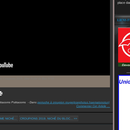
place da
LIENS 
__
ms Croupions 2019, 2ème Niché du Bloc N°19
ittacoms Psittacoms
-
Dans
perruche à croupion rouge(psephotus haematonotus)
Commenter Cet Article
…
ME NICHÉ...
CROUPIONS 2019, NICHÉ DU BLOC... >>