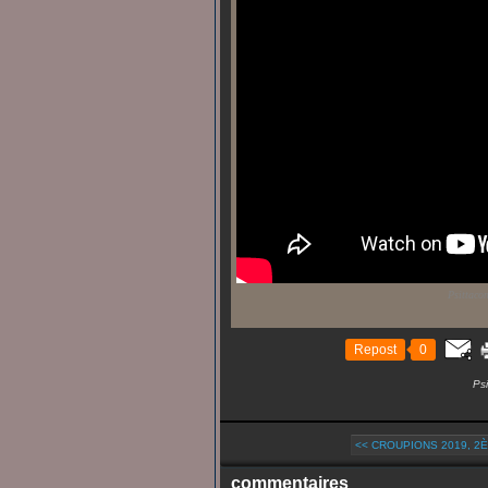
Psittaco
Repost
0
Ps
<< CROUPIONS 2019, 2È
commentaires