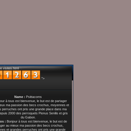
e visites html
">
Name :
Psittacoms
os :
Bonjour à tous est bienvenue, le but est de
ager au mieux ma passion des becs crochus,
es et grandes perruches ont pris une grande