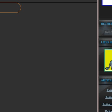
RECHE
LIENS S
ARTICL
Psit
Psitt
Psittac
Psitt