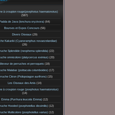
RIES
he à croupion rouge(psephotus haematonotus)
(587)
Padda de Java (lonchura oryzivora)
(64)
Bourses et Expos Concours
(56)
Divers Oiseaux
(29)
che Kakariki (Cyanoramphus novaezelandiae)
(26)
ruche Splendide (neophema splendida)
(22)
ruche omnicolore (platycercus eximius)
(20)
éleveur de perruches et perroquets
(18)
ruche Malabar (psittacula columboides)
(17)
rruche Citron (Psilopsiagon aurifrons)
(15)
Les Oiseaux des Amis
(14)
he à croupion rouge (psephotus haematonotus)
(14)
Emma (Purrhura leucotis Emma)
(12)
ruche Hooded (psephotellus dissimilis)
(12)
ruche Multicolore (psephotellus varius)
(12)