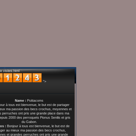
e visites html
">
Name :
Psittacoms
os :
Bonjour à tous est bienvenue, le but est de
ager au mieux ma passion des becs crochus,
es et grandes perruches ont pris une grande