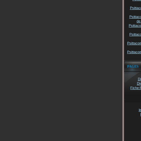
Psittac
Psittac
de
Psittac
Psittac
Psittaco
Psittaco
PAGES
Di
Di
Fiche:
l