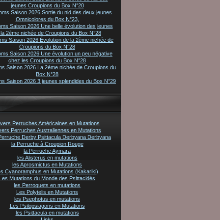
jeunes Croupions du Box N°20
oms Saison 2026 Sortie du nid des deux jeunes
Omnicolores du Box N°23,
oms Saison 2026 Une belle évolution des jeunes
 la 2ème nichée de Croupions du Box N°28
oms Saison 2026 Évolution de la 2ème nichée de
Croupions du Box N°28
oms Saison 2026 Une évolution un peu négative
chez les Croupions du Box N°28
ms Saison 2026 La 2ème nichée de Croupions du
Box N°28
ms Saison 2026 3 jeunes splendides du Box N°29
vers Perruches Américaines en Mutations
vers Perruches Australiennes en Mutations
Perruche Derby Psittacula Derbyana Derbyana
la Perruche à Croupion Rouge
la Perruche Aymara
les Alisterus en mutations
les Aprosmictus en Mutations
es Cyanoramphus en Mutations (Kakariki)
Les Mutations du Monde des Psittacidés
les Perroquets en mutations
Les Polytelis en Mutations
les Psephotus en mutations
Les Psilopsiagons en Mutations
les Psittacula en mutations
Links