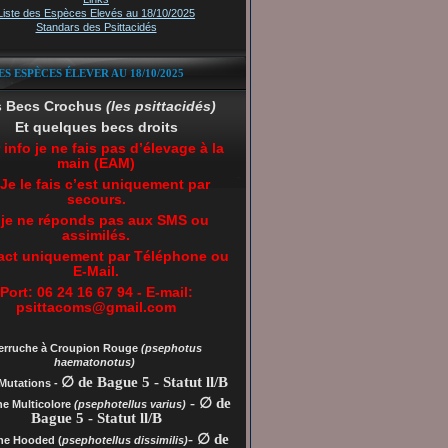
Liste des Espèces Elevés au 18/10/2025
Standars des Psittacidés
ES ESPÈCES ÉLEVER AU 18/10/2025
s Becs Crochus
(les psittacidés)
Et quelques becs droits
 info je ne fais pas d’élevage à la
main (EAM)
 Je le fais c’est uniquement par
secours.
 je ne réponds pas aux SMS ou
assimilés.
act uniquement par Téléphone ou
E-Mail.
Port: 06 24 16 67 94 - E-mail:
psittacoms@gmail.com
erruche à Croupion Rouge
(psephotus
haematonotus)
∅ de Bague 5 - Statut ll/B
Mutations -
- ∅ de
he Multicolore
(psephotellus varius)
Bague 5 - Statut ll/B
- ∅ de
che
Hooded (
psephotellus dissimilis)