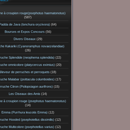
RIES
he à croupion rouge(psephotus haematonotus)
(587)
Padda de Java (lonchura oryzivora)
(64)
Bourses et Expos Concours
(56)
Divers Oiseaux
(29)
che Kakariki (Cyanoramphus novaezelandiae)
(26)
ruche Splendide (neophema splendida)
(22)
ruche omnicolore (platycercus eximius)
(20)
éleveur de perruches et perroquets
(18)
ruche Malabar (psittacula columboides)
(17)
rruche Citron (Psilopsiagon aurifrons)
(15)
Les Oiseaux des Amis
(14)
he à croupion rouge (psephotus haematonotus)
(14)
Emma (Purrhura leucotis Emma)
(12)
ruche Hooded (psephotellus dissimilis)
(12)
ruche Multicolore (psephotellus varius)
(12)