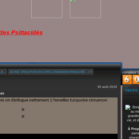
es Psittacidés
A...
JEUNE CROUPION EN GRIS-CINNAMON-PANACHÉ... >>
compteur d
30 août 2019
PROFIL
nes
nes on distingue nettement 2 femelles turquoise cinnamon
À Prop
part
moyenn