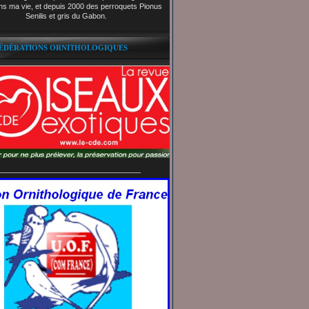
ns ma vie, et depuis 2000 des perroquets Pionus
Senilis et gris du Gabon.
FÉDÉRATIONS ORNITHOLOGIQUES
__________________________________