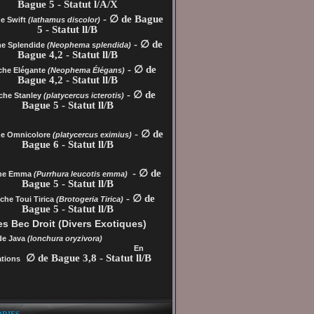
Bague 5 - Statut l/A/X
- ∅ de Bague
e Swift
(lathamus discolor)
5 - Statut ll/B
- ∅ de
he Splendide
(Neophema splendida)
Bague 4,2 - Statut ll/B
- ∅ de
che Elégante
(Neophema Élégans)
Bague 4,2 - Statut ll/B
- ∅ de
che Stanley
(platycercus icterotis)
Bague 5 - Statut ll/B
- ∅ de
he
Omnicolore
(platycercus eximius)
Bague 6 - Statut ll/B
- ∅ de
che Emma
(Purrhura leucotis emma)
Bague 5 - Statut ll/B
- ∅ de
che Toui Tirica
(Brotogeria Tirica)
Bague 5 - Statut ll/B
s Bec Droit (Divers Exotiques)
de Java
(lonchura oryzivora)
En
∅ de Bague 3,8 - Statut ll/B
tions