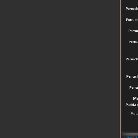
Perruch
Perruc
Perru
Perru
Perruc
Perru
Perru
Me
Padda 
Muta