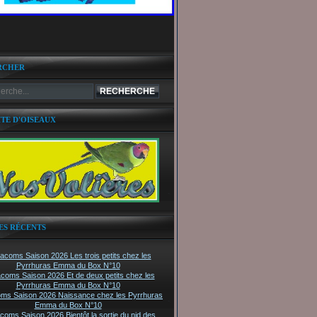
RCHER
ITE D'OISEAUX
ES RÉCENTS
tacoms Saison 2026 Les trois petits chez les
Pyrrhuras Emma du Box N°10
acoms Saison 2026 Et de deux petits chez les
Pyrrhuras Emma du Box N°10
oms Saison 2026 Naissance chez les Pyrrhuras
Emma du Box N°10
acoms Saison 2026 Bientôt la sortie du nid des