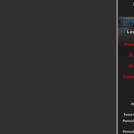
LISTE D
Le
Pour
Si
Et
Cont
P
Toute 
Perruc
Perru