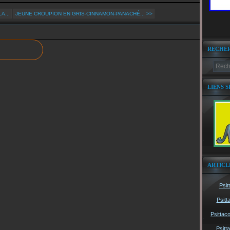
A...
JEUNE CROUPION EN GRIS-CINNAMON-PANACHÉ... >>
RECHE
LIENS S
ARTICL
Psit
Psitt
Psittac
Psitt