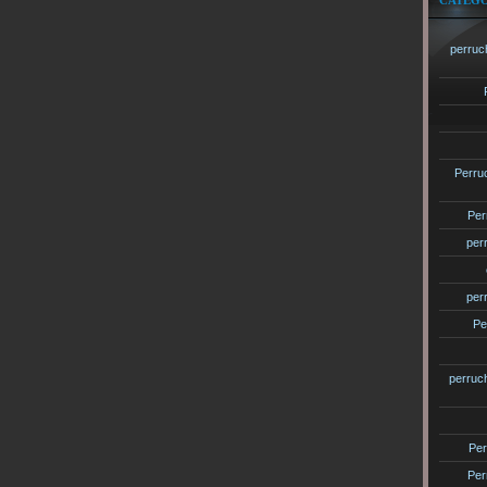
CATÉGO
perruc
Perru
Per
per
per
Pe
perruc
Per
Per