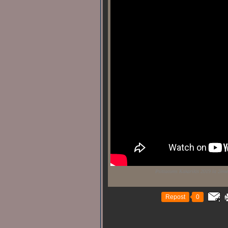
Psittacoms Kakarikis 2019 la 2ème 
Repost
0