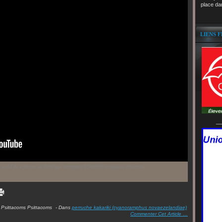
place da
LIENS 
__
niché de 4 jeunes on distingue nettement 2 femelles turquoise cinnamon
Psittacoms Psittacoms
-
Dans
perruche kakariki (cyanoramphus novaezelandiae)
Commenter Cet Article
…