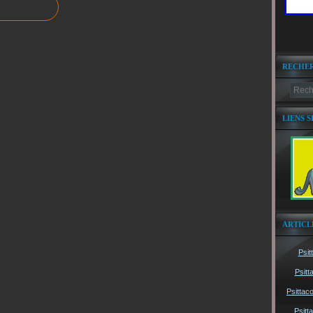
RECHE
LIENS S
ARTICL
Psit
Psitt
Psittac
Psitt