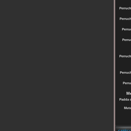
Perruch
Perruc
Perru
Perru
Perruc
Perru
Perru
Me
Padda 
Muta