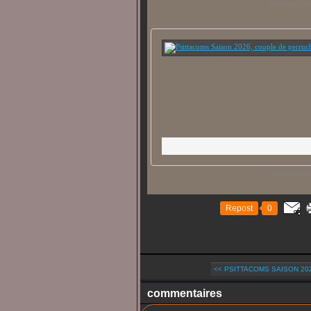
Psittacoms Sa
Psittacoms Sa
Repost
0
<< PSITTACOMS SAISON 202
commentaires