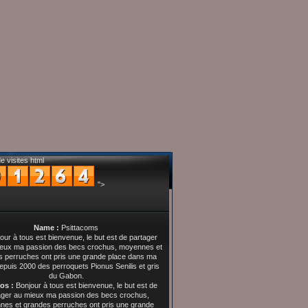
e visites html
">
Name :
Psittacoms
os :
Bonjour à tous est bienvenue, le but est de
ager au mieux ma passion des becs crochus,
es et grandes perruches ont pris une grande