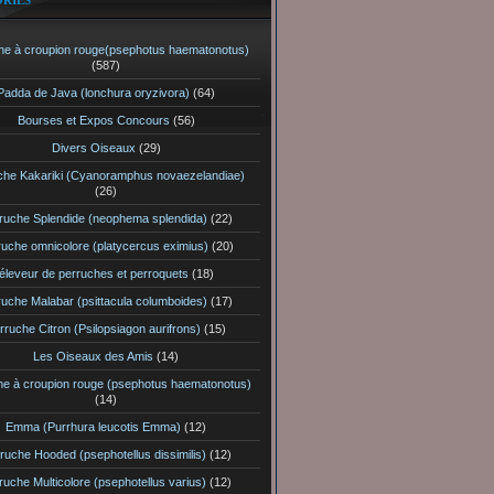
RIES
he à croupion rouge(psephotus haematonotus)
(587)
Padda de Java (lonchura oryzivora)
(64)
Bourses et Expos Concours
(56)
Divers Oiseaux
(29)
che Kakariki (Cyanoramphus novaezelandiae)
(26)
ruche Splendide (neophema splendida)
(22)
ruche omnicolore (platycercus eximius)
(20)
éleveur de perruches et perroquets
(18)
ruche Malabar (psittacula columboides)
(17)
rruche Citron (Psilopsiagon aurifrons)
(15)
Les Oiseaux des Amis
(14)
he à croupion rouge (psephotus haematonotus)
(14)
Emma (Purrhura leucotis Emma)
(12)
ruche Hooded (psephotellus dissimilis)
(12)
ruche Multicolore (psephotellus varius)
(12)