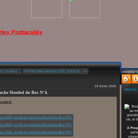
es Psittacidés
6, COUPLE...
PSITTACOMS SAISON 2026, COUPLE... >>
compteur d
19 février 2026
PROFIL
rruche Hooded du Box N°4.
Hooded.
À Prop
part
moyenn