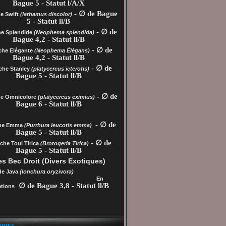
Bague 5 - Statut l/A/X
- ∅ de Bague
e Swift
(lathamus discolor)
5 - Statut ll/B
- ∅ de
he Splendide
(Neophema splendida)
Bague 4,2 - Statut ll/B
- ∅ de
che Elégante
(Neophema Élégans)
Bague 4,2 - Statut ll/B
- ∅ de
che Stanley
(platycercus icterotis)
Bague 5 - Statut ll/B
- ∅ de
he
Omnicolore
(platycercus eximius)
Bague 6 - Statut ll/B
- ∅ de
che Emma
(Purrhura leucotis emma)
Bague 5 - Statut ll/B
- ∅ de
che Toui Tirica
(Brotogeria Tirica)
Bague 5 - Statut ll/B
s Bec Droit (Divers Exotiques)
de Java
(lonchura oryzivora)
En
∅ de Bague 3,8 - Statut ll/B
tions