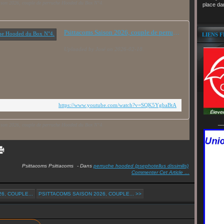
ison 2026, couple de perruche Hooded du Box N°4.
place da
Psittacoms Saison 2026, couple de perruche Hooded du Box N°4.
LIENS 
Uploaded by José on 2026-02-18.
https://www.youtube.com/watch?v=SQK5YgbaBtA
__
ison 2026, couple de perruche Hooded du Box N°4.
Psittacoms Psittacoms
-
Dans
perruche hooded (psephotellus dissimilis)
Commenter Cet Article
…
6, COUPLE...
PSITTACOMS SAISON 2026, COUPLE... >>