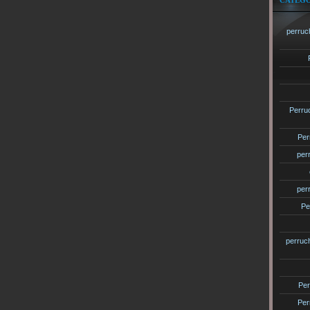
CATÉGO
perruc
Perru
Per
per
per
Pe
perruc
Per
Per