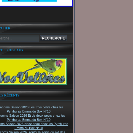
RCHER
ITE D'OISEAUX
ES RÉCENTS
tacoms Saison 2026 Les trois petits chez les
Pyrrhuras Emma du Box N°10
acoms Saison 2026 Et de deux petits chez les
Pyrrhuras Emma du Box N°10
oms Saison 2026 Naissance chez les Pyrrhuras
Emma du Box N°10
acoms Saison 2026 Bientôt la sortie du nid des