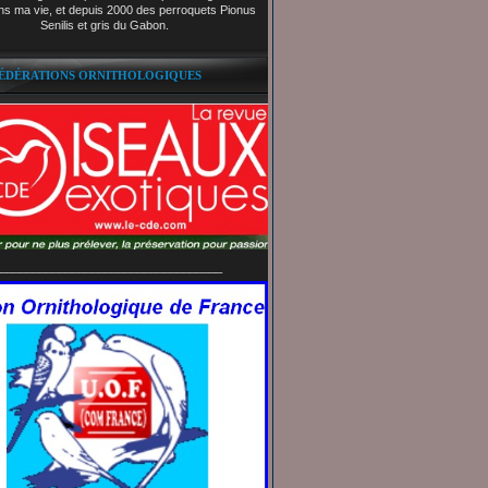
ns ma vie, et depuis 2000 des perroquets Pionus
Senilis et gris du Gabon.
FÉDÉRATIONS ORNITHOLOGIQUES
__________________________________