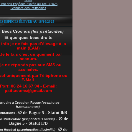
Liste des Espèces Elevés au 18/10/2025
Standars des Psittacidés
ES ESPÈCES ÉLEVER AU 18/10/2025
s Becs Crochus
(les psittacidés)
Et quelques becs droits
 info je ne fais pas d’élevage à la
main (EAM)
 Je le fais c’est uniquement par
secours.
 je ne réponds pas aux SMS ou
assimilés.
act uniquement par Téléphone ou
E-Mail.
Port: 06 24 16 67 94 - E-mail:
psittacoms@gmail.com
erruche à Croupion Rouge
(psephotus
haematonotus)
∅ de Bague 5 - Statut ll/B
Mutations -
- ∅ de
he Multicolore
(psephotellus varius)
Bague 5 - Statut ll/B
- ∅ de
che
Hooded (
psephotellus dissimilis)