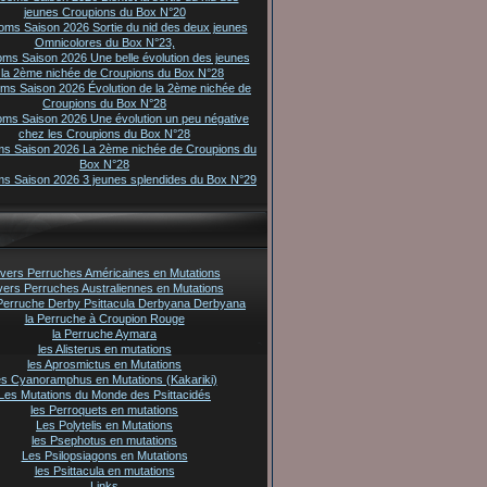
jeunes Croupions du Box N°20
oms Saison 2026 Sortie du nid des deux jeunes
Omnicolores du Box N°23,
oms Saison 2026 Une belle évolution des jeunes
 la 2ème nichée de Croupions du Box N°28
oms Saison 2026 Évolution de la 2ème nichée de
Croupions du Box N°28
oms Saison 2026 Une évolution un peu négative
chez les Croupions du Box N°28
ms Saison 2026 La 2ème nichée de Croupions du
Box N°28
ms Saison 2026 3 jeunes splendides du Box N°29
vers Perruches Américaines en Mutations
vers Perruches Australiennes en Mutations
Perruche Derby Psittacula Derbyana Derbyana
la Perruche à Croupion Rouge
la Perruche Aymara
les Alisterus en mutations
les Aprosmictus en Mutations
es Cyanoramphus en Mutations (Kakariki)
Les Mutations du Monde des Psittacidés
les Perroquets en mutations
Les Polytelis en Mutations
les Psephotus en mutations
Les Psilopsiagons en Mutations
les Psittacula en mutations
Links