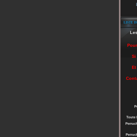
LISTE D
Le
Pour
Si
Et
Cont
P
Toute 
Perruc
Perru