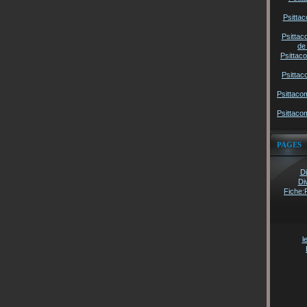
Psittac
Psittac
de
Psittac
Psittac
Psittaco
Psittaco
PAGES
Di
Di
Fiche:
l