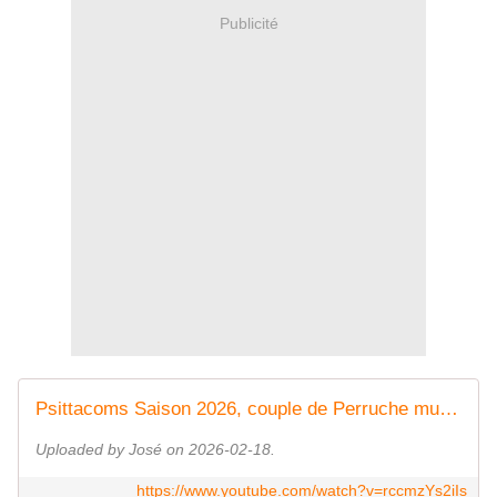
Publicité
Psittacoms Saison 2026, couple de Perruche multicolore ventre rouge du Box N°2.
Uploaded by José on 2026-02-18.
https://www.youtube.com/watch?v=rccmzYs2iIs