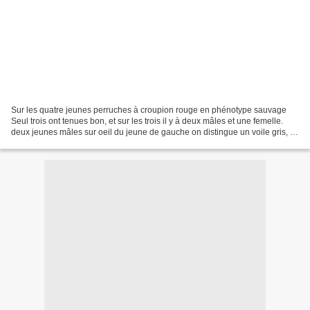
Sur les quatre jeunes perruches à croupion rouge en phénotype sauvage
Seul trois ont tenues bon, et sur les trois il y à deux mâles et une femelle.
deux jeunes mâles sur oeil du jeune de gauche on distingue un voile gris, il
et visiblement aveugle d'un...