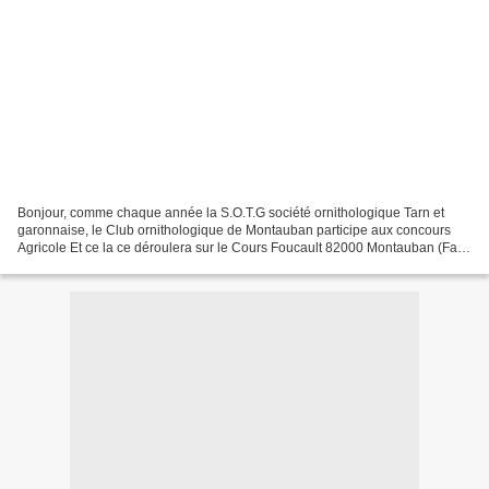
Bonjour, comme chaque année la S.O.T.G société ornithologique Tarn et
garonnaise, le Club ornithologique de Montauban participe aux concours
Agricole Et ce la ce déroulera sur le Cours Foucault 82000 Montauban (Face
à la Caserne Militaire) Avec une Expo...