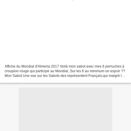
Affiche du Mondial d'Almeria 2017 Voilà mon sabot avec mes 6 perruches à
croupion rouge qui participe au Mondial, Sur les 6 au minimum un espoir ??
Mon Sabot Une vue sur les Sabots des représentent Français,qui malgré les
déboires des engagements de plus...