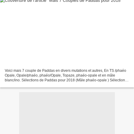
Voici mais 7 couple de Paddas en divers mutations et autres, En TS /phaéo
Opale, Opale/phaéo, phaéo/Opale, Topaze, phaéo-opale et en mâle
blanc/ino. Sélections de Paddas pour 2018 (Mâle phaéo-opale ) Sélections
de Paddas pour 2018