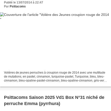
Publié le 13/07/2014 à 22:47
Par
Psittacoms
Volières de jeunes perruches à croupion rouge de 2014 avec une multitude
de mutations, en pastel, cinnamon, turquoise-pastel, Turquoise, bleu, bleu-
cinnamon, bleu-opaline-pastel-cinnamon, bleu-opaline-cinnamon, gris-vert,
gris, gris-cinnamon, gris-cobalt,...
Psittacoms Saison 2025 Vd1 Box N°31 niché de
perruche Emma (pyrrhura)