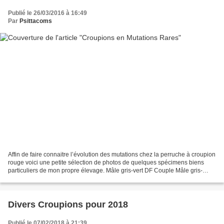
Publié le 26/03/2016 à 16:49
Par
Psittacoms
Affin de faire connaitre l’évolution des mutations chez la perruche à croupion
rouge voici une petite sélection de photos de quelques spécimens biens
particuliers de mon propre élevage. Mâle gris-vert DF Couple Mâle gris-
cobalt DF et Femelle grise DF Couple...
Divers Croupions pour 2018
Publié le 07/02/2018 à 21:39