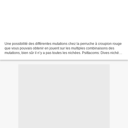
Une possibilité des différentes mutations chez la perruche à croupion rouge
que vous pouvais obtenir en jouent sur les multiples combinaisons des
mutations, bien sûr il n’y a pas toutes les nichées. Psittacoms: Dives nichées
de croupions de 2013 à 20...