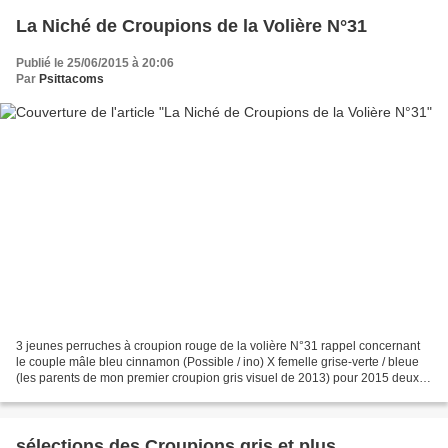
La Niché de Croupions de la Volière N°31
Publié le 25/06/2015 à 20:06
Par
Psittacoms
3 jeunes perruches à croupion rouge de la volière N°31 rappel concernant
le couple mâle bleu cinnamon (Possible / ino) X femelle grise-verte / bleue
(les parents de mon premier croupion gris visuel de 2013) pour 2015 deux
femelles une en cinnamon grise...
sélections des Croupions gris et plus