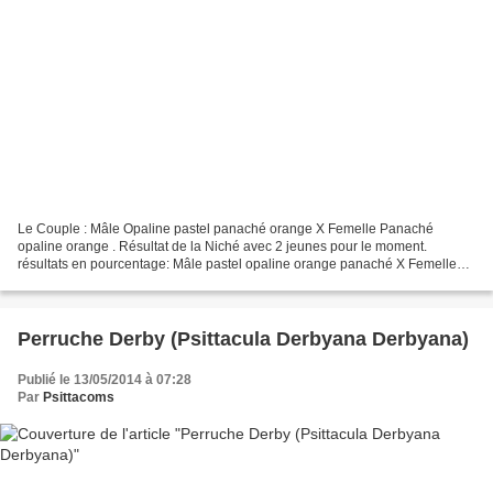
Le Couple : Mâle Opaline pastel panaché orange X Femelle Panaché
opaline orange . Résultat de la Niché avec 2 jeunes pour le moment.
résultats en pourcentage: Mâle pastel opaline orange panaché X Femelle
opaline orange panaché % obtenus en Mâles 100.0%...
Perruche Derby (Psittacula Derbyana Derbyana)
Publié le 13/05/2014 à 07:28
Par
Psittacoms