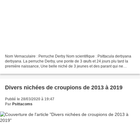
Nom Vernaculaire : Perruche Derby Nom scientifique : Psittacula derbyana
derbyana. La perruche Derby, une ponte de 3 œufs et 24 jours plu tard la
première naissance, Une belle niché de 3 jeunes et des parant qui ne
montre aucuns signent d’agressivités....
Divers nichées de croupions de 2013 à 2019
Publié le 28/03/2020 à 19:47
Par
Psittacoms