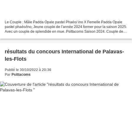
Le Couple : Mâle Padda Opale pastel Phaéo/ ino X Femelle Padda Opale
pastel phaéo/ino, Jeune couple de l’année 2024 former pour la saison 2025.
Avec un couple de splendide en mue. Psittacoms Saison 2024. Couple de
Padda B14. Psittacoms Saison 2024. Couple...
résultats du concours International de Palavas-
les-Flots
Publié le 30/10/2022 à 20:36
Par
Psittacoms