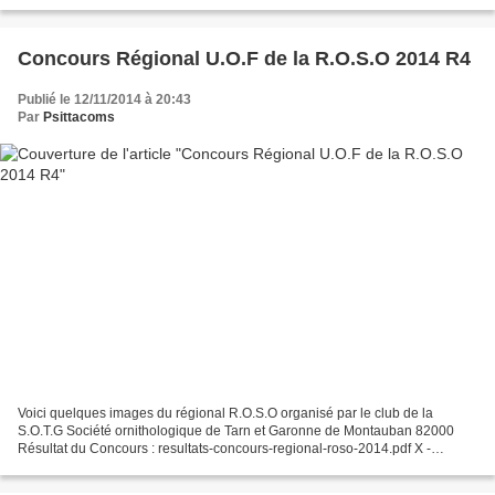
N°25, Swifts et Splendides.
Concours Régional U.O.F de la R.O.S.O 2014 R4
Publié le 12/11/2014 à 20:43
Par
Psittacoms
Voici quelques images du régional R.O.S.O organisé par le club de la
S.O.T.G Société ornithologique de Tarn et Garonne de Montauban 82000
Résultat du Concours : resultats-concours-regional-roso-2014.pdf X -
resultats-concours-regional-roso-2014.pdf Vidéo...