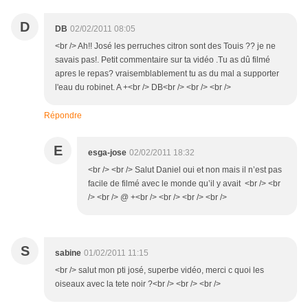
D
DB
02/02/2011 08:05
<br /> Ah!! José les perruches citron sont des Touis ?? je ne
savais pas!. Petit commentaire sur ta vidéo .Tu as dû filmé
apres le repas? vraisemblablement tu as du mal a supporter
l'eau du robinet. A +<br /> DB<br /> <br /> <br />
Répondre
E
esga-jose
02/02/2011 18:32
<br /> <br /> Salut Daniel oui et non mais il n’est pas
facile de filmé avec le monde qu’il y avait <br /> <br
/> <br /> @ +<br /> <br /> <br /> <br />
S
sabine
01/02/2011 11:15
<br /> salut mon pti josé, superbe vidéo, merci c quoi les
oiseaux avec la tete noir ?<br /> <br /> <br />