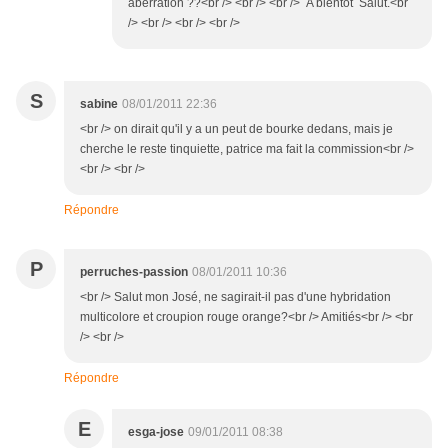
aberration ??<br /> <br /> <br /> A bientôt Salut.<br
/> <br /> <br /> <br />
S
sabine
08/01/2011 22:36
<br /> on dirait qu'il y a un peut de bourke dedans, mais je
cherche le reste tinquiette, patrice ma fait la commission<br />
<br /> <br />
Répondre
P
perruches-passion
08/01/2011 10:36
<br /> Salut mon José, ne sagirait-il pas d'une hybridation
multicolore et croupion rouge orange?<br /> Amitiés<br /> <br
/> <br />
Répondre
E
esga-jose
09/01/2011 08:38