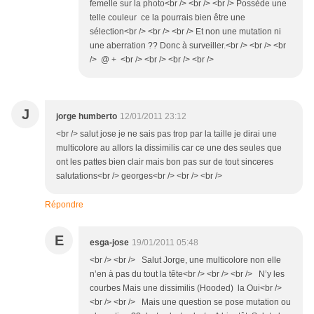
femelle sur la photo<br /> <br /> <br /> Possède une
telle couleur ce la pourrais bien être une
sélection<br /> <br /> <br /> Et non une mutation ni
une aberration ?? Donc à surveiller.<br /> <br /> <br
/> @ + <br /> <br /> <br /> <br />
J
jorge humberto
12/01/2011 23:12
<br /> salut jose je ne sais pas trop par la taille je dirai une
multicolore au allors la dissimilis car ce une des seules que
ont les pattes bien clair mais bon pas sur de tout sinceres
salutations<br /> georges<br /> <br /> <br />
Répondre
E
esga-jose
19/01/2011 05:48
<br /> <br /> Salut Jorge, une multicolore non elle
n’en à pas du tout la tête<br /> <br /> <br /> N’y les
courbes Mais une dissimilis (Hooded) la Oui<br />
<br /> <br /> Mais une question se pose mutation ou