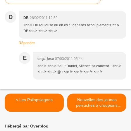
D
DB
28/02/2011 12:59
<br /> O!! Toulouse ou en es tu dans tes accouplements ?? A+
DB<br /> <br /> <br />
Répondre
E
esga-jose
07/03/2011 05:44
<br /> <br /> Salut Daniel, Silence sa couvent…<br />
<br /> <br /> @ +<br /> <br /> <br /> <br />
< Les Psilopsiagons
Nouvelles des jeunes
perruches à croupions
rouge pie-dilué >
Hébergé par Overblog