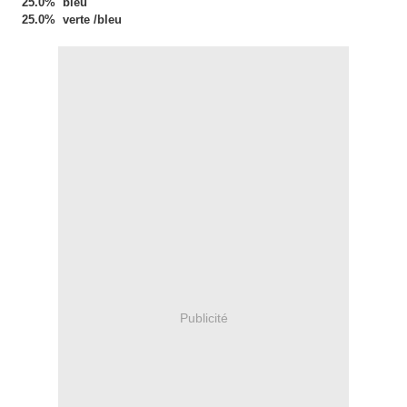
25.0% bleu
25.0% verte /bleu
Publicité