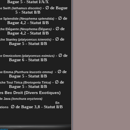
Bague 5 - Statut l/A/X
- ∅ de Bague
e Swift
(lathamus discolor)
5 - Statut ll/B
- ∅ de
he Splendide
(Neophema splendida)
Bague 4,2 - Statut ll/B
- ∅ de
che Elégante
(Neophema Élégans)
Bague 4,2 - Statut ll/B
- ∅ de
che Stanley
(platycercus icterotis)
Bague 5 - Statut ll/B
- ∅ de
he
Omnicolore
(platycercus eximius)
Bague 6 - Statut ll/B
- ∅ de
che Emma
(Purrhura leucotis emma)
Bague 5 - Statut ll/B
- ∅ de
che Toui Tirica
(Brotogeria Tirica)
Bague 5 - Statut ll/B
s Bec Droit (Divers Exotiques)
de Java
(lonchura oryzivora)
En
∅ de Bague 3,8 - Statut ll/B
tions