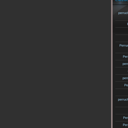
CATÉGO
perruc
Perru
Per
per
per
Pe
perruc
Per
Per