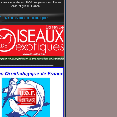
ns ma vie, et depuis 2000 des perroquets Pionus
Senilis et gris du Gabon.
FÉDÉRATIONS ORNITHOLOGIQUES
__________________________________