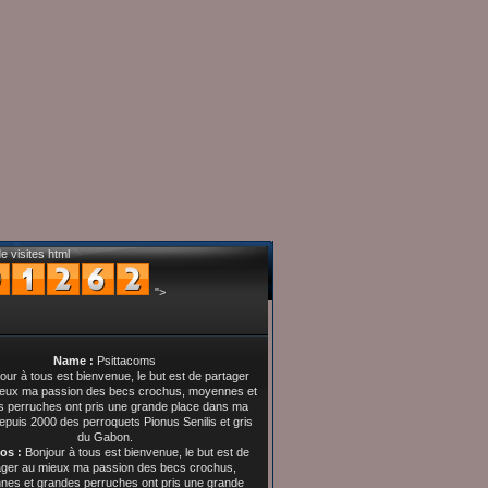
e visites html
">
Name :
Psittacoms
os :
Bonjour à tous est bienvenue, le but est de
ager au mieux ma passion des becs crochus,
es et grandes perruches ont pris une grande