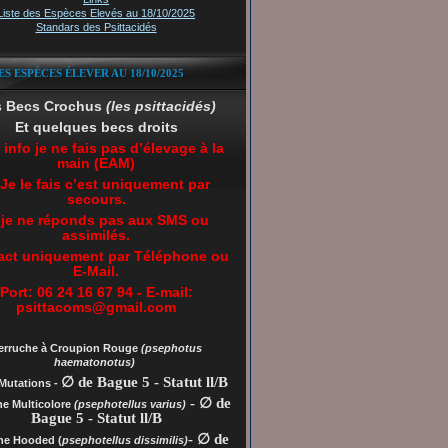
Liste des Espèces Elevés au 18/10/2025
Standars des Psittacidés
ES ESPÈCES ÉLEVER AU 18/10/2025
s Becs Crochus
(les psittacidés)
Et quelques becs droits
 info je ne fais pas d’élevage à la
main (EAM)
 Je le fais c’est uniquement par
secours.
 je ne réponds pas aux SMS ou
assimilés.
act uniquement par Téléphone ou
E-Mail.
Port: 06 24 16 67 94 - E-mail:
psittacoms@gmail.com
erruche à Croupion Rouge
(psephotus
haematonotus)
∅ de Bague 5 - Statut ll/B
Mutations -
- ∅ de
he Multicolore
(psephotellus varius)
Bague 5 - Statut ll/B
- ∅ de
che
Hooded (
psephotellus dissimilis)