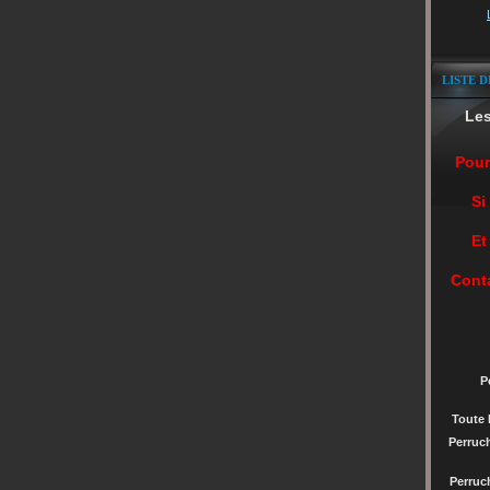
LISTE D
Le
Pour
Si
Et
Cont
P
Toute 
Perruc
Perru