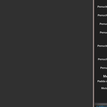
Perruch
Perruc
Perru
Perru
Perruc
Perru
Perru
Me
Padda 
Muta