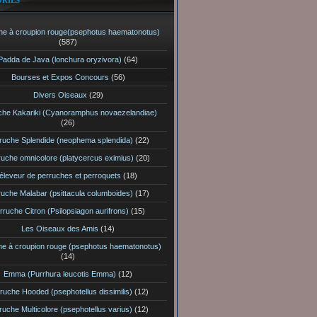
RIES
he à croupion rouge(psephotus haematonotus)
(587)
Padda de Java (lonchura oryzivora)
(64)
Bourses et Expos Concours
(56)
Divers Oiseaux
(29)
che Kakariki (Cyanoramphus novaezelandiae)
(26)
ruche Splendide (neophema splendida)
(22)
ruche omnicolore (platycercus eximius)
(20)
éleveur de perruches et perroquets
(18)
ruche Malabar (psittacula columboides)
(17)
rruche Citron (Psilopsiagon aurifrons)
(15)
Les Oiseaux des Amis
(14)
he à croupion rouge (psephotus haematonotus)
(14)
Emma (Purrhura leucotis Emma)
(12)
ruche Hooded (psephotellus dissimilis)
(12)
ruche Multicolore (psephotellus varius)
(12)