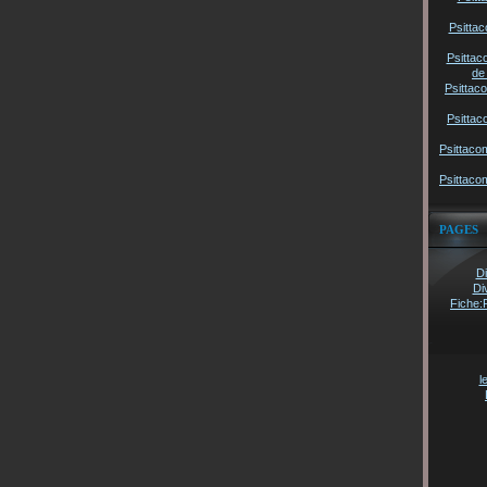
Psittac
Psittac
de
Psittac
Psittac
Psittaco
Psittaco
PAGES
Di
Di
Fiche:
l