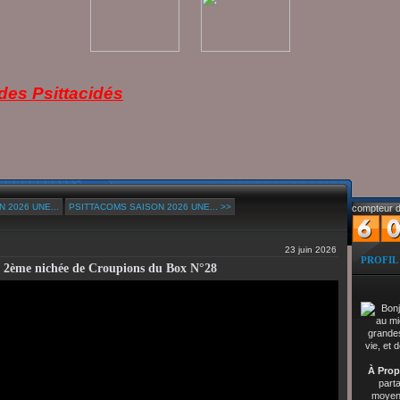
es Psittacidés
 2026 UNE...
PSITTACOMS SAISON 2026 UNE... >>
compteur d
23 juin 2026
PROFIL
la 2ème nichée de Croupions du Box N°28
À Prop
part
moyenn