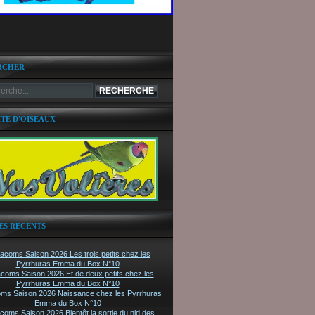
RCHER
ITE D'OISEAUX
ES RÉCENTS
tacoms Saison 2026 Les trois petits chez les
Pyrrhuras Emma du Box N°10
acoms Saison 2026 Et de deux petits chez les
Pyrrhuras Emma du Box N°10
oms Saison 2026 Naissance chez les Pyrrhuras
Emma du Box N°10
acoms Saison 2026 Bientôt la sortie du nid des