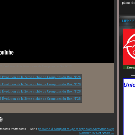
place da
LIENS 
26 Évolution de la 2ème nichée de Croupions du Box N°28
__
ttacoms Psittacoms
-
Dans
perruche à croupion rouge (psephotus haematonotus)
Commenter Cet Article
…