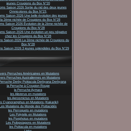
jeunes Croupions du Box N°20
oms Saison 2026 Sortie du nid des deux jeunes
Omnicolores du Box N°23,
oms Saison 2026 Une belle évolution des jeunes
 la 2ème nichée de Croupions du Box N°28
oms Saison 2026 Évolution de la 2ème nichée de
Croupions du Box N°28
oms Saison 2026 Une évolution un peu négative
chez les Croupions du Box N°28
ms Saison 2026 La 2ème nichée de Croupions du
Box N°28
ms Saison 2026 3 jeunes splendides du Box N°29
vers Perruches Américaines en Mutations
vers Perruches Australiennes en Mutations
Perruche Derby Psittacula Derbyana Derbyana
la Perruche à Croupion Rouge
la Perruche Aymara
les Alisterus en mutations
les Aprosmictus en Mutations
es Cyanoramphus en Mutations (Kakariki)
Les Mutations du Monde des Psittacidés
les Perroquets en mutations
Les Polytelis en Mutations
les Psephotus en mutations
Les Psilopsiagons en Mutations
les Psittacula en mutations
Links