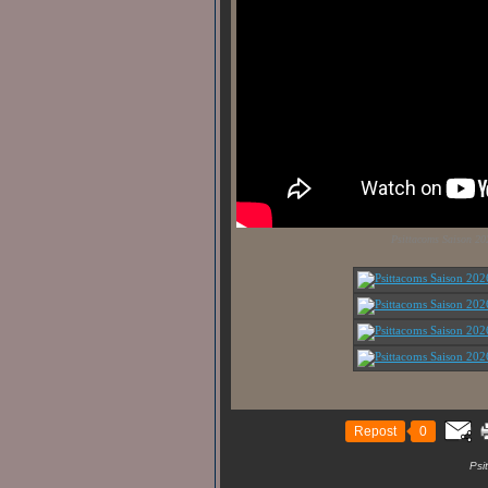
Psittacoms Saison 20
Repost
0
Psi