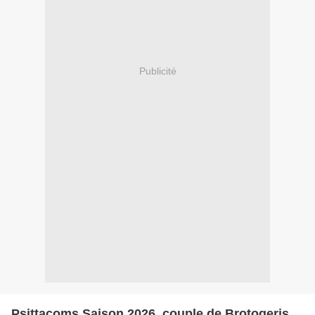
Publicité
Psittacoms Saison 2026, couple de Brotogeris