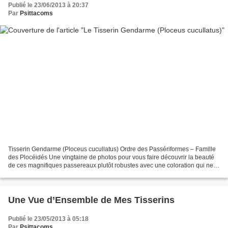
Publié le 23/06/2013 à 20:37
Par
Psittacoms
Tisserin Gendarme (Ploceus cucullatus) Ordre des Passériformes – Famille
des Plocéidés Une vingtaine de photos pour vous faire découvrir la beauté
de ces magnifiques passereaux plutôt robustes avec une coloration qui ne
passe pas inaperçue La couleur...
Une Vue d’Ensemble de Mes Tisserins
Publié le 23/05/2013 à 05:18
Par
Psittacoms