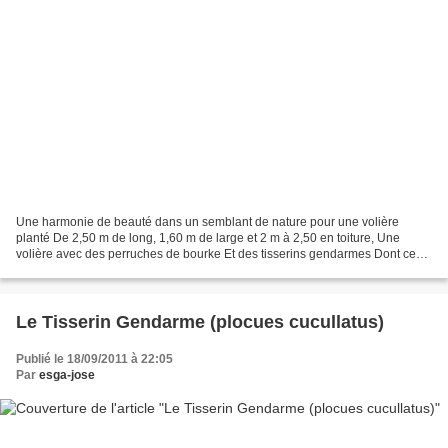
Une harmonie de beauté dans un semblant de nature pour une volière
planté De 2,50 m de long, 1,60 m de large et 2 m à 2,50 en toiture, Une
volière avec des perruches de bourke Et des tisserins gendarmes Dont ces
derniers ont ornés de leur labeur avec...
Le Tisserin Gendarme (plocues cucullatus)
Publié le 18/09/2011 à 22:05
Par
esga-jose