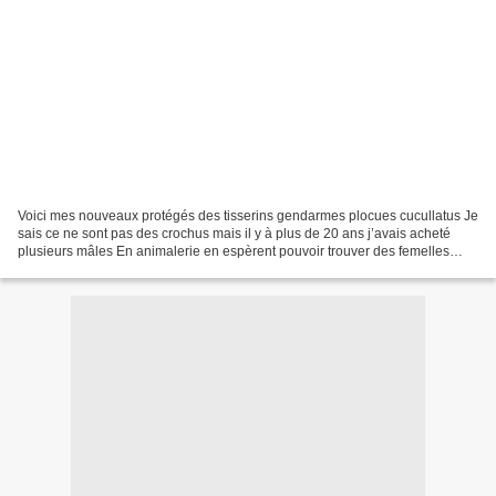
Voici mes nouveaux protégés des tisserins gendarmes plocues cucullatus Je
sais ce ne sont pas des crochus mais il y à plus de 20 ans j’avais acheté
plusieurs mâles En animalerie en espèrent pouvoir trouver des femelles
mais pêne perdue les femelles étais...