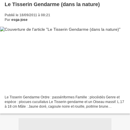
Le Tisserin Gendarme (dans la nature)
Publié le 18/09/2011 à 08:21
Par
esga-jose
Le Tisserin Gendarme Ordre : passériformes Famille : plocéidés Genre et
espèce : plocues cucullatus Le Tisserin gendarme et un Oiseau massif. L.17
à 18 cm Mâle : Jaune doré, cagoule noire et rouille, poitrine brune
caramélisé, œil rouge, bec noir, court...