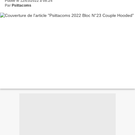
Publié le 12/03/2022 à 08:24
Par
Psittacoms