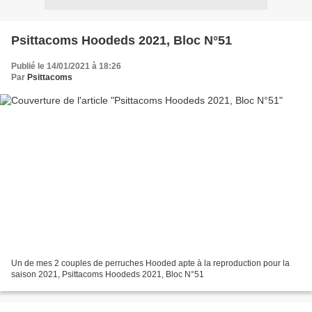
Psittacoms Hoodeds 2021, Bloc N°51
Publié le 14/01/2021 à 18:26
Par
Psittacoms
Un de mes 2 couples de perruches Hooded apte à la reproduction pour la
saison 2021, Psittacoms Hoodeds 2021, Bloc N°51