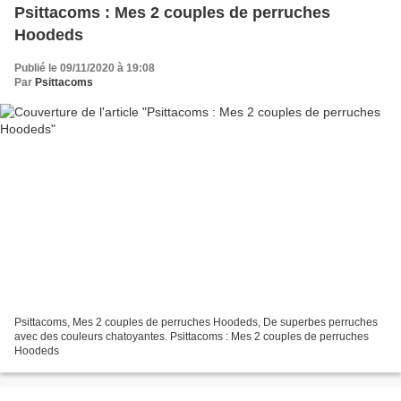
Psittacoms : Mes 2 couples de perruches
Hoodeds
Publié le 09/11/2020 à 19:08
Par
Psittacoms
Psittacoms, Mes 2 couples de perruches Hoodeds, De superbes perruches
avec des couleurs chatoyantes. Psittacoms : Mes 2 couples de perruches
Hoodeds