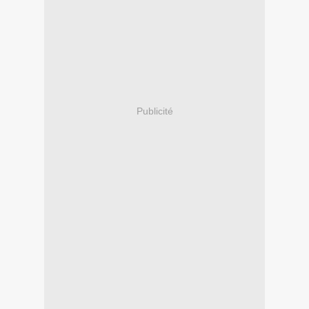
Publicité