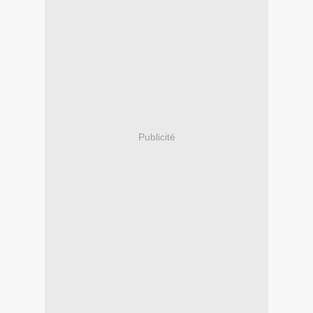
Publicité