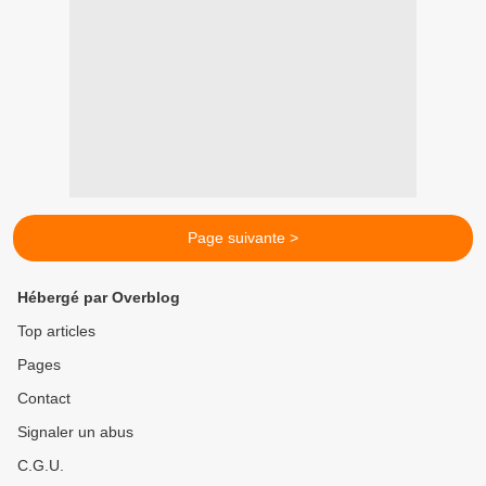
Page suivante >
Hébergé par Overblog
Top articles
Pages
Contact
Signaler un abus
C.G.U.