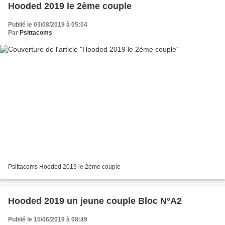
Hooded 2019 le 2ème couple
Publié le 03/08/2019 à 05:04
Par
Psittacoms
Psittacoms Hooded 2019 le 2ème couple
Hooded 2019 un jeune couple Bloc N°A2
Publié le 15/06/2019 à 08:49