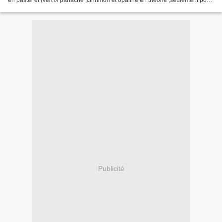
en pastel et (vert /// panaché ,cinnmon et opaline en théorie ,seulement pour
les Mâles et pour les femelles...
Publicité