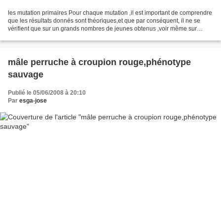
les mutation primaires Pour chaque mutation ,il est important de comprendre
que les résultats donnés sont théoriques,et que par conséquent, il ne se
vérifient que sur un grands nombres de jeunes obtenus ,voir même sur
plusieurs nichés, les pourcentages...
mâle perruche à croupion rouge,phénotype
sauvage
Publié le 05/06/2008 à 20:10
Par
esga-jose