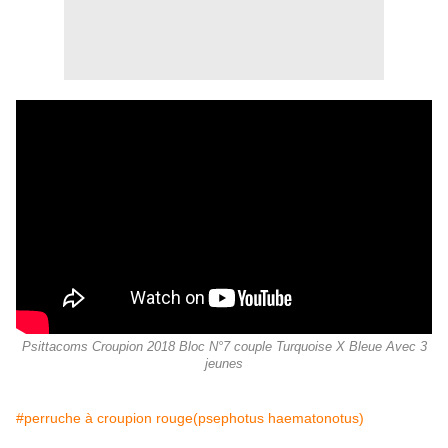
Psittacoms Croupion 2018 Bloc N°7 couple Turquoise X Bleue Avec 3
jeunes
#perruche à croupion rouge(psephotus haematonotus)