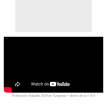
Psittacoms Kakariki 2019 en Turquoise + divers de la V N°2