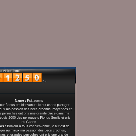
e visites html
">
Name :
Psittacoms
os :
Bonjour à tous est bienvenue, le but est de
ager au mieux ma passion des becs crochus,
es et grandes perruches ont pris une grande