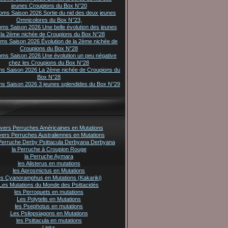
jeunes Croupions du Box N°20
oms Saison 2026 Sortie du nid des deux jeunes
Omnicolores du Box N°23,
oms Saison 2026 Une belle évolution des jeunes
 la 2ème nichée de Croupions du Box N°28
oms Saison 2026 Évolution de la 2ème nichée de
Croupions du Box N°28
oms Saison 2026 Une évolution un peu négative
chez les Croupions du Box N°28
ms Saison 2026 La 2ème nichée de Croupions du
Box N°28
ms Saison 2026 3 jeunes splendides du Box N°29
vers Perruches Américaines en Mutations
vers Perruches Australiennes en Mutations
Perruche Derby Psittacula Derbyana Derbyana
la Perruche à Croupion Rouge
la Perruche Aymara
les Alisterus en mutations
les Aprosmictus en Mutations
es Cyanoramphus en Mutations (Kakariki)
Les Mutations du Monde des Psittacidés
les Perroquets en mutations
Les Polytelis en Mutations
les Psephotus en mutations
Les Psilopsiagons en Mutations
les Psittacula en mutations
Links