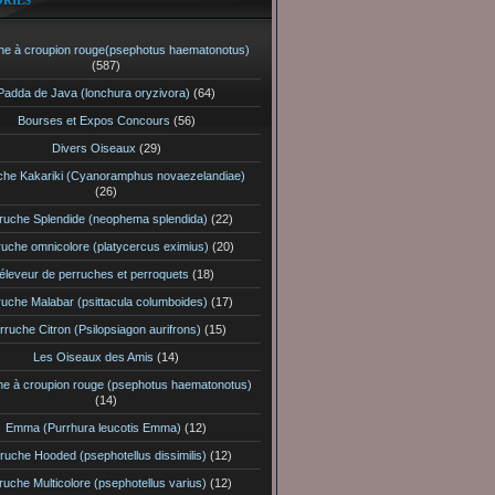
RIES
he à croupion rouge(psephotus haematonotus)
(587)
Padda de Java (lonchura oryzivora)
(64)
Bourses et Expos Concours
(56)
Divers Oiseaux
(29)
che Kakariki (Cyanoramphus novaezelandiae)
(26)
ruche Splendide (neophema splendida)
(22)
ruche omnicolore (platycercus eximius)
(20)
éleveur de perruches et perroquets
(18)
ruche Malabar (psittacula columboides)
(17)
rruche Citron (Psilopsiagon aurifrons)
(15)
Les Oiseaux des Amis
(14)
he à croupion rouge (psephotus haematonotus)
(14)
Emma (Purrhura leucotis Emma)
(12)
ruche Hooded (psephotellus dissimilis)
(12)
ruche Multicolore (psephotellus varius)
(12)