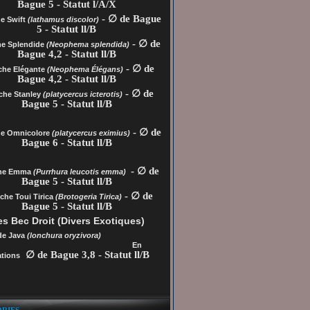
Bague 5 - Statut l/A/X
- ∅ de Bague
e Swift
(lathamus discolor)
5 - Statut ll/B
- ∅ de
he Splendide
(Neophema splendida)
Bague 4,2 - Statut ll/B
- ∅ de
che Elégante
(Neophema Élégans)
Bague 4,2 - Statut ll/B
- ∅ de
che Stanley
(platycercus icterotis)
Bague 5 - Statut ll/B
- ∅ de
he
Omnicolore
(platycercus eximius)
Bague 6 - Statut ll/B
- ∅ de
che Emma
(Purrhura leucotis emma)
Bague 5 - Statut ll/B
- ∅ de
che Toui Tirica
(Brotogeria Tirica)
Bague 5 - Statut ll/B
s Bec Droit (Divers Exotiques)
de Java
(lonchura oryzivora)
En
∅ de Bague 3,8 - Statut ll/B
tions