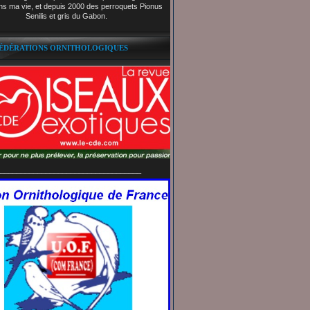
ns ma vie, et depuis 2000 des perroquets Pionus
Senilis et gris du Gabon.
FÉDÉRATIONS ORNITHOLOGIQUES
__________________________________