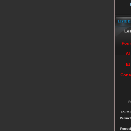
LISTE D
Le
Pour
Si
Et
Cont
P
Toute 
Perruc
Perru