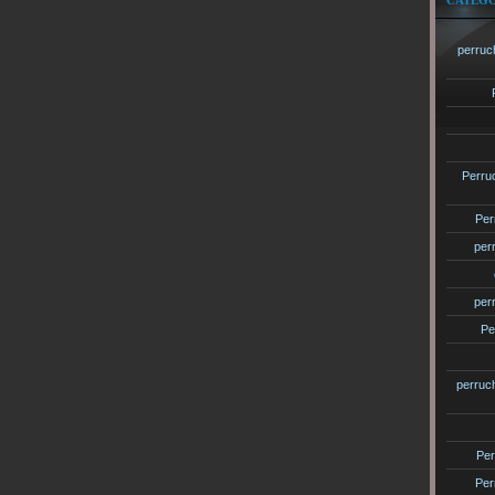
CATÉGO
perruc
Perru
Per
per
per
Pe
perruc
Per
Per