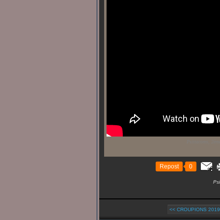
Psittacoms, 2èm
Repost
0
Ps
<< CROUPIONS 2019 