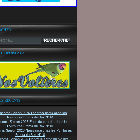
RCHER
ITE D'OISEAUX
ES RÉCENTS
tacoms Saison 2026 Les trois petits chez les
Pyrrhuras Emma du Box N°10
acoms Saison 2026 Et de deux petits chez les
Pyrrhuras Emma du Box N°10
oms Saison 2026 Naissance chez les Pyrrhuras
Emma du Box N°10
acoms Saison 2026 Bientôt la sortie du nid des