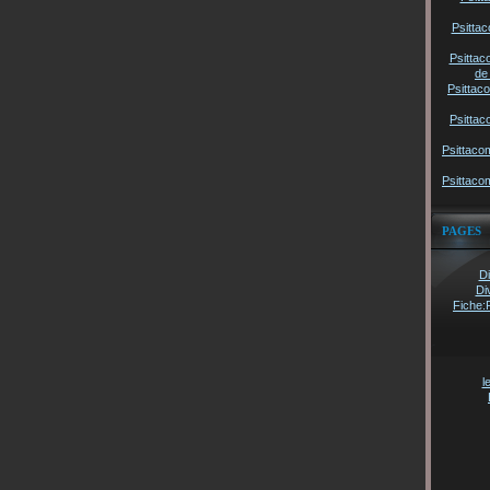
Psittac
Psittac
de
Psittac
Psittac
Psittaco
Psittaco
PAGES
Di
Di
Fiche:
l