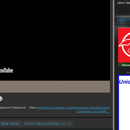
place da
LIENS 
__
e Niché du B N°30 avec 3 jeunes + 3 jeunes du B N°4
ittacoms Psittacoms
-
Dans
perruche à croupion rouge(psephotus haematonotus)
Commenter Cet Article
…
3ÈME NICHÉ...
B N°14 F BLEU OPALINE + 3... >>