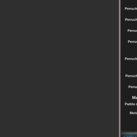
Perruch
Perruc
Perru
Perru
Perruc
Perru
Perru
Me
Padda 
Muta