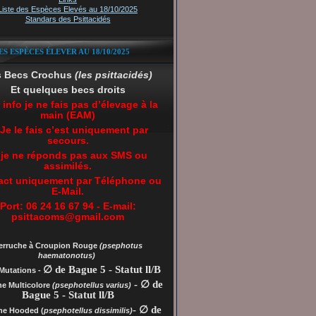
Liste des Espèces Elevés au 18/10/2025
Standars des Psittacidés
ES ESPÈCES ÉLEVER AU 18/10/2025
s Becs Crochus
(les psittacidés)
Et quelques becs droits
 info je ne fais pas d’élevage à la
main (EAM)
 Je le fais c’est uniquement par
secours.
 je ne réponds pas aux SMS ou
assimilés.
act uniquement par Téléphone ou
E-Mail.
Port: 06 24 16 67 94 - E-mail:
psittacoms@gmail.com
erruche à Croupion Rouge
(psephotus
haematonotus)
∅ de Bague 5 - Statut ll/B
Mutations -
- ∅ de
he Multicolore
(psephotellus varius)
Bague 5 - Statut ll/B
- ∅ de
che
Hooded (
psephotellus dissimilis)