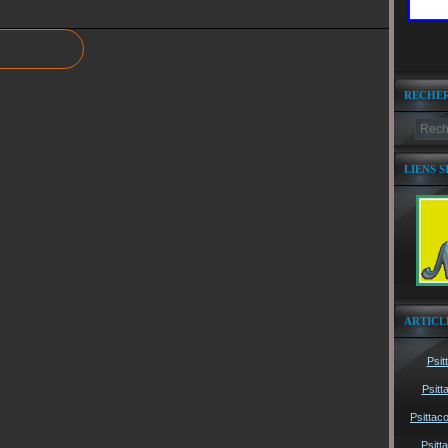
RECHE
LIENS S
ARTICL
Psit
Psitt
Psittac
Psitt