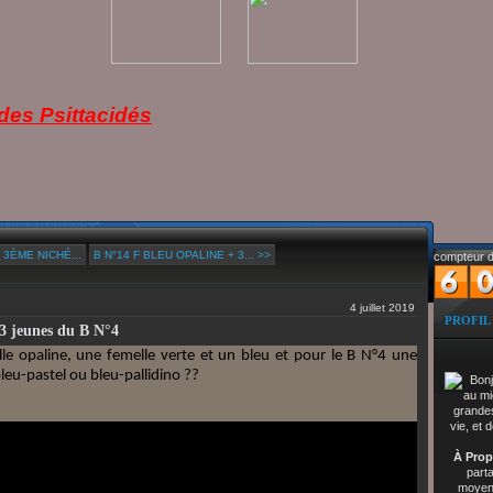
es Psittacidés
3ÈME NICHÉ...
B N°14 F BLEU OPALINE + 3... >>
compteur d
4 juillet 2019
PROFIL
3 jeunes du B N°4
le opaline, une femelle verte et un bleu et pour le B N°4 une
leu-pastel ou bleu-pallidino ??
À Prop
part
moyenn