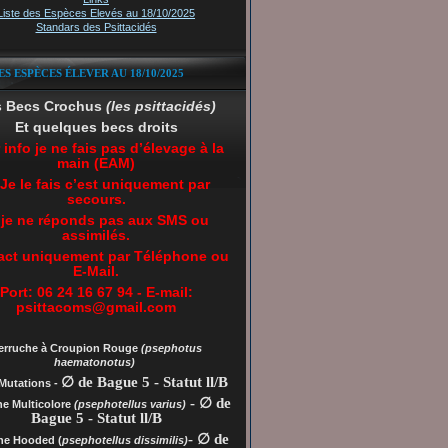
Liste des Espèces Elevés au 18/10/2025
Standars des Psittacidés
ES ESPÈCES ÉLEVER AU 18/10/2025
s Becs Crochus
(les psittacidés)
Et quelques becs droits
 info je ne fais pas d’élevage à la
main (EAM)
 Je le fais c’est uniquement par
secours.
 je ne réponds pas aux SMS ou
assimilés.
act uniquement par Téléphone ou
E-Mail.
Port: 06 24 16 67 94 - E-mail:
psittacoms@gmail.com
erruche à Croupion Rouge
(psephotus
haematonotus)
∅ de Bague 5 - Statut ll/B
Mutations -
- ∅ de
he Multicolore
(psephotellus varius)
Bague 5 - Statut ll/B
- ∅ de
che
Hooded (
psephotellus dissimilis)