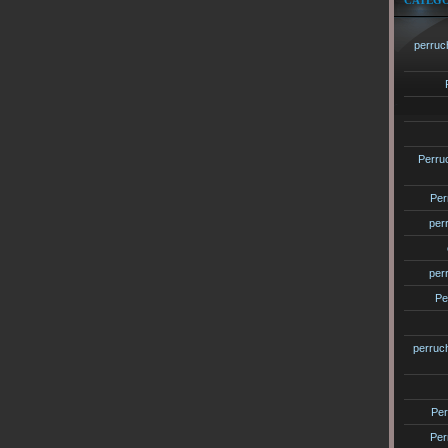
CATÉGO
perruc
Perru
Per
per
per
Pe
perruc
Per
Per