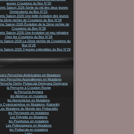
jeunes Croupions du Box N°20
oms Saison 2026 Sortie du nid des deux jeunes
Omnicolores du Box N°23,
oms Saison 2026 Une belle évolution des jeunes
 la 2ème nichée de Croupions du Box N°28
oms Saison 2026 Évolution de la 2ème nichée de
Croupions du Box N°28
oms Saison 2026 Une évolution un peu négative
chez les Croupions du Box N°28
ms Saison 2026 La 2ème nichée de Croupions du
Box N°28
ms Saison 2026 3 jeunes splendides du Box N°29
vers Perruches Américaines en Mutations
vers Perruches Australiennes en Mutations
Perruche Derby Psittacula Derbyana Derbyana
la Perruche à Croupion Rouge
la Perruche Aymara
les Alisterus en mutations
les Aprosmictus en Mutations
es Cyanoramphus en Mutations (Kakariki)
Les Mutations du Monde des Psittacidés
les Perroquets en mutations
Les Polytelis en Mutations
les Psephotus en mutations
Les Psilopsiagons en Mutations
les Psittacula en mutations
Links