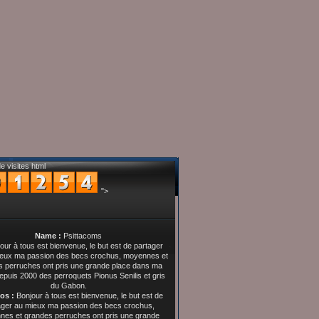
e visites html
">
Name :
Psittacoms
os :
Bonjour à tous est bienvenue, le but est de
ager au mieux ma passion des becs crochus,
es et grandes perruches ont pris une grande