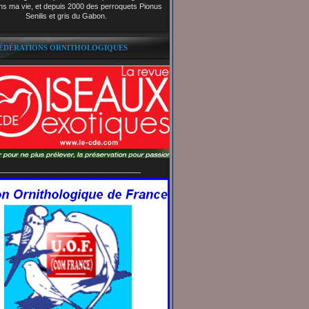
ns ma vie, et depuis 2000 des perroquets Pionus
Senilis et gris du Gabon.
FÉDÉRATIONS ORNITHOLOGIQUES
__________________________________