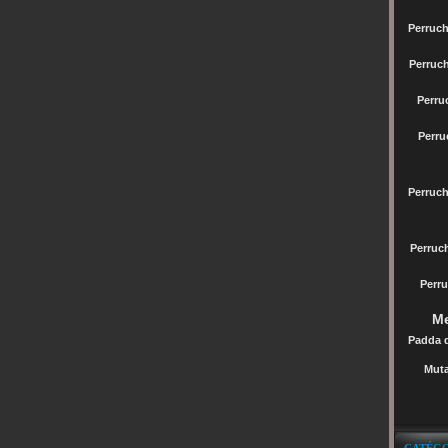
Perruch
Perruc
Perru
Perru
Perruc
Perru
Perru
Me
Padda 
Muta