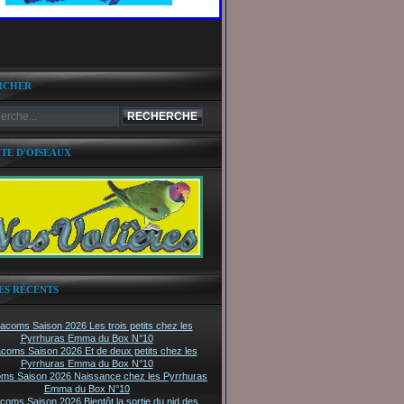
RCHER
ITE D'OISEAUX
ES RÉCENTS
tacoms Saison 2026 Les trois petits chez les
Pyrrhuras Emma du Box N°10
acoms Saison 2026 Et de deux petits chez les
Pyrrhuras Emma du Box N°10
oms Saison 2026 Naissance chez les Pyrrhuras
Emma du Box N°10
acoms Saison 2026 Bientôt la sortie du nid des