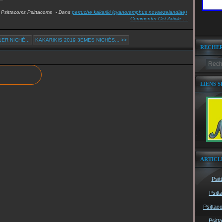
Psittacoms Psittacoms
-
Dans
perruche kakariki (cyanoramphus novaezelandiae)
Commenter Cet Article
…
ER NICHÉ...
KAKARIKIS 2019 3ÈMES NICHÉS... >>
RECHE
LIENS S
ARTICL
Psit
Psitt
Psittac
Psitt