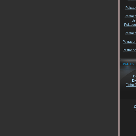
Psittac
Psittac
de
Psittac
Psittac
Psittaco
Psittaco
PAGES
Di
Di
Fiche:
l