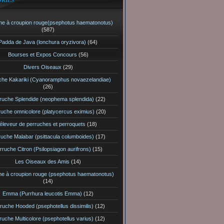
RIES
he à croupion rouge(psephotus haematonotus)
(587)
Padda de Java (lonchura oryzivora)
(64)
Bourses et Expos Concours
(56)
Divers Oiseaux
(29)
che Kakariki (Cyanoramphus novaezelandiae)
(26)
ruche Splendide (neophema splendida)
(22)
ruche omnicolore (platycercus eximius)
(20)
éleveur de perruches et perroquets
(18)
ruche Malabar (psittacula columboides)
(17)
rruche Citron (Psilopsiagon aurifrons)
(15)
Les Oiseaux des Amis
(14)
he à croupion rouge (psephotus haematonotus)
(14)
Emma (Purrhura leucotis Emma)
(12)
ruche Hooded (psephotellus dissimilis)
(12)
ruche Multicolore (psephotellus varius)
(12)