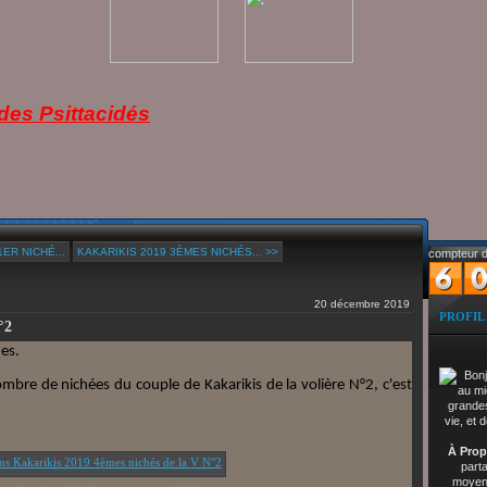
es Psittacidés
ER NICHÉ...
KAKARIKIS 2019 3ÈMES NICHÉS... >>
compteur d
20 décembre 2019
PROFIL
°2
nes.
mbre de nichées du couple de Kakarikis de la volière N°2, c'est
À Prop
part
moyenn