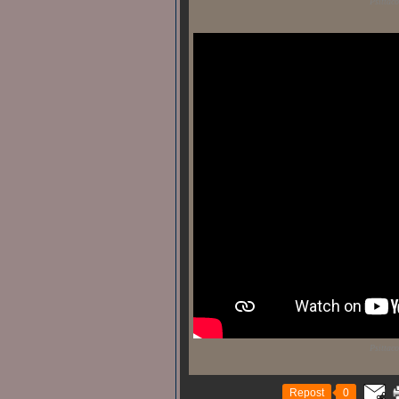
Psittac
Psittac
Repost
0