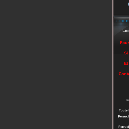
LISTE D
Le
Pour
Si
Et
Cont
P
Toute 
Perruc
Perru