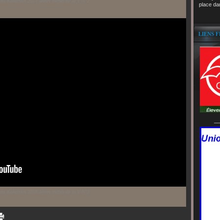
oms Kakarikis 2019 4èmes nichés de la V N°2
place da
LIENS 
__
oms Kakarikis 2019 4èmes nichés de la V N°2