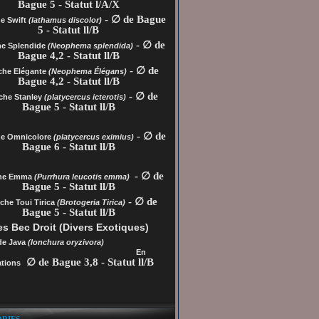
Bague 5 - Statut l/A/X
- ∅ de Bague
e Swift
(lathamus discolor)
5 - Statut ll/B
- ∅ de
he Splendide
(Neophema splendida)
Bague 4,2 - Statut ll/B
- ∅ de
che Elégante
(Neophema Élégans)
Bague 4,2 - Statut ll/B
- ∅ de
che Stanley
(platycercus icterotis)
Bague 5 - Statut ll/B
- ∅ de
he
Omnicolore
(platycercus eximius)
Bague 6 - Statut ll/B
- ∅ de
che Emma
(Purrhura leucotis emma)
Bague 5 - Statut ll/B
- ∅ de
che Toui Tirica
(Brotogeria Tirica)
Bague 5 - Statut ll/B
s Bec Droit (Divers Exotiques)
de Java
(lonchura oryzivora)
En
∅ de Bague 3,8 - Statut ll/B
tions