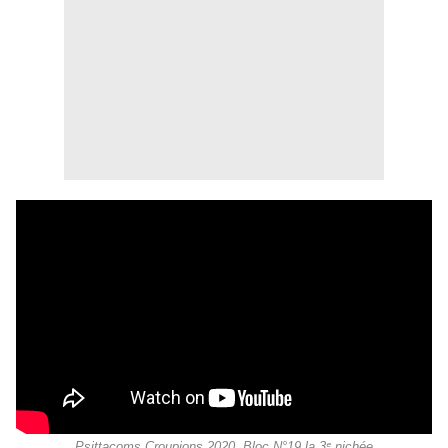
Psittacoms Croupions 2020, Bloc N°19 la 3ᵉ nichée