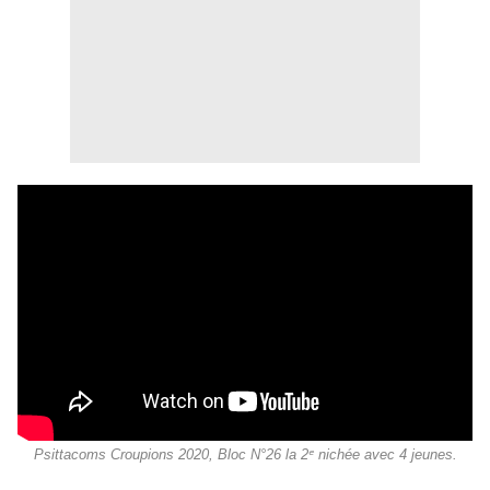
Psittacoms Croupions 2020, Bloc N°26 la 2ᵉ nichée avec 4 jeunes.