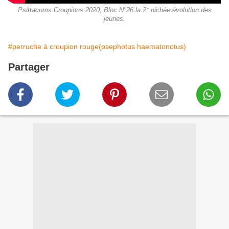
Psittacoms Croupions 2020, Bloc N°26 la 2ᵉ nichée évolution des
jeunes.
#perruche à croupion rouge(psephotus haematonotus)
Partager