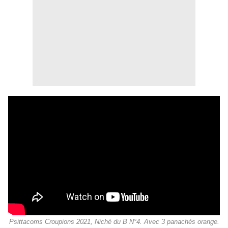
Psittacoms Croupions 2021, Niché du B N°4. Avec 3 panachés orange.