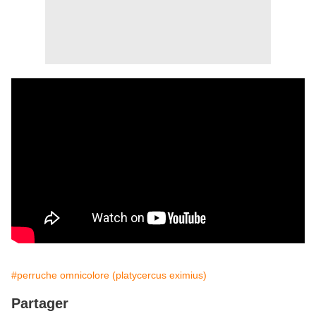
#perruche omnicolore (platycercus eximius)
Partager