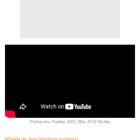
Psittacoms Paddas 2023, Bloc N°22 Nichée
#Padda de Java (lonchura oryzivora)