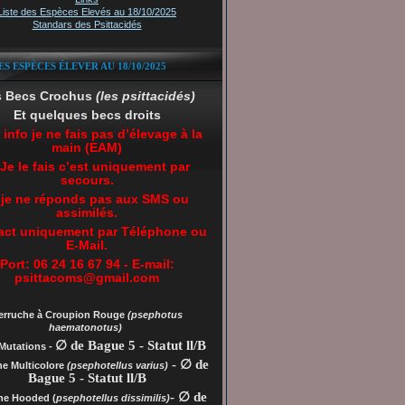
Liste des Espèces Elevés au 18/10/2025
Standars des Psittacidés
ES ESPÈCES ÉLEVER AU 18/10/2025
s Becs Crochus
(les psittacidés)
Et quelques becs droits
 info je ne fais pas d’élevage à la
main (EAM)
 Je le fais c’est uniquement par
secours.
 je ne réponds pas aux SMS ou
assimilés.
act uniquement par Téléphone ou
E-Mail.
Port: 06 24 16 67 94 - E-mail:
psittacoms@gmail.com
erruche à Croupion Rouge
(psephotus
haematonotus)
∅ de Bague 5 - Statut ll/B
Mutations -
- ∅ de
he Multicolore
(psephotellus varius)
Bague 5 - Statut ll/B
- ∅ de
che
Hooded (
psephotellus dissimilis)