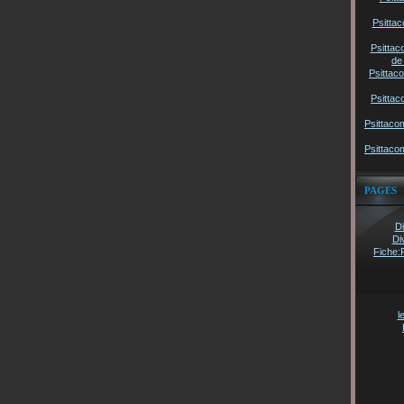
Psittac
Psittac
de
Psittac
Psittac
Psittaco
Psittaco
PAGES
Di
Di
Fiche:
l