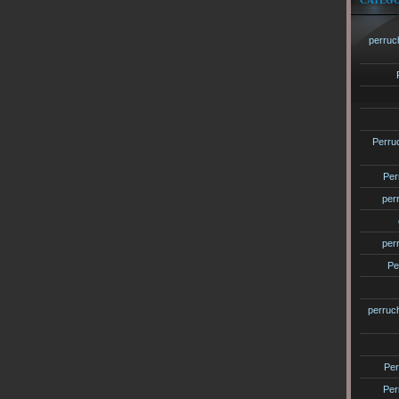
CATÉGO
perruc
Perru
Per
per
per
Pe
perruc
Per
Per