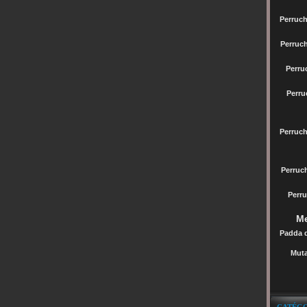
Perruch
Perruc
Perru
Perru
Perruc
Perru
Perru
Me
Padda 
Muta