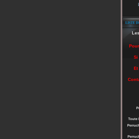
LISTE D
Le
Pour
Si
Et
Cont
P
Toute 
Perruc
Perru