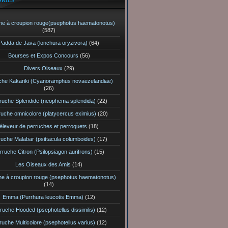
RIES
he à croupion rouge(psephotus haematonotus)
(587)
Padda de Java (lonchura oryzivora)
(64)
Bourses et Expos Concours
(56)
Divers Oiseaux
(29)
che Kakariki (Cyanoramphus novaezelandiae)
(26)
ruche Splendide (neophema splendida)
(22)
ruche omnicolore (platycercus eximius)
(20)
éleveur de perruches et perroquets
(18)
ruche Malabar (psittacula columboides)
(17)
rruche Citron (Psilopsiagon aurifrons)
(15)
Les Oiseaux des Amis
(14)
he à croupion rouge (psephotus haematonotus)
(14)
Emma (Purrhura leucotis Emma)
(12)
ruche Hooded (psephotellus dissimilis)
(12)
ruche Multicolore (psephotellus varius)
(12)