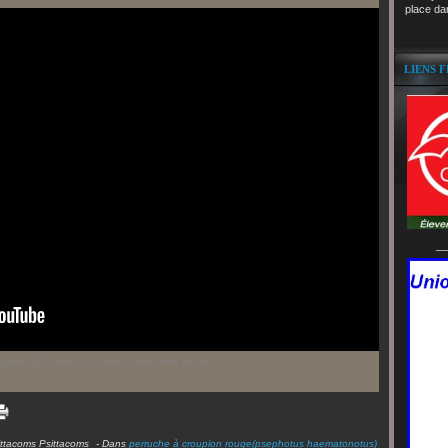
place da
LIENS 
__
upions 2023, Bloc N°11, 2ème Nichée sortie du nid.
ittacoms Psittacoms
-
Dans
perruche à croupion rouge(psephotus haematonotus)