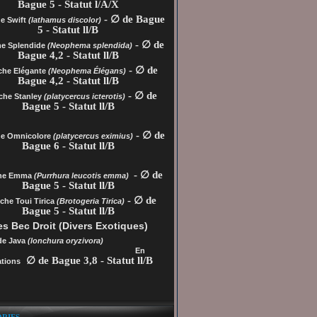
Bague 5 - Statut l/A/X
- ∅ de Bague
e Swift
(lathamus discolor)
5 - Statut ll/B
- ∅ de
he Splendide
(Neophema splendida)
Bague 4,2 - Statut ll/B
- ∅ de
che Elégante
(Neophema Élégans)
Bague 4,2 - Statut ll/B
- ∅ de
che Stanley
(platycercus icterotis)
Bague 5 - Statut ll/B
- ∅ de
he
Omnicolore
(platycercus eximius)
Bague 6 - Statut ll/B
- ∅ de
che Emma
(Purrhura leucotis emma)
Bague 5 - Statut ll/B
- ∅ de
che Toui Tirica
(Brotogeria Tirica)
Bague 5 - Statut ll/B
s Bec Droit (Divers Exotiques)
de Java
(lonchura oryzivora)
En
∅ de Bague 3,8 - Statut ll/B
tions