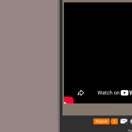
Psittacoms Cro
Repost
0
Ps