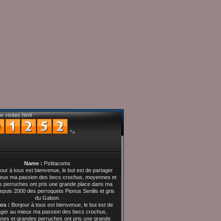
e visites html
">
Name :
Psittacoms
os :
Bonjour à tous est bienvenue, le but est de
ager au mieux ma passion des becs crochus,
es et grandes perruches ont pris une grande