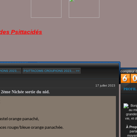
es Psittacidés
ONS 2023,...
PSITTACOMS CROUPIONS 2023,... >>
compteur d
17 juillet 2023
PROFIL
 2ème Nichée sortie du nid.
X
astel orange panaché,
À Prop
traces rouge/bleue orange panachée.
part
moyenn