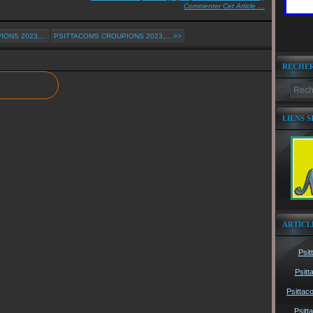
Commenter Cet Article
…
ONS 2023,...
PSITTACOMS CROUPIONS 2023,... >>
RECHE
LIENS S
ARTICL
Psit
Psitt
Psittac
Psitt