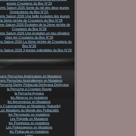
jeunes Croupions du Box N°20
oms Saison 2026 Sortie du nid des deux jeunes
Omnicolores du Box N°23,
oms Saison 2026 Une belle évolution des jeunes
 la 2ème nichée de Croupions du Box N°28
oms Saison 2026 Évolution de la 2ème nichée de
Croupions du Box N°28
oms Saison 2026 Une évolution un peu négative
chez les Croupions du Box N°28
ms Saison 2026 La 2ème nichée de Croupions du
Box N°28
ms Saison 2026 3 jeunes splendides du Box N°29
vers Perruches Américaines en Mutations
vers Perruches Australiennes en Mutations
Perruche Derby Psittacula Derbyana Derbyana
la Perruche à Croupion Rouge
la Perruche Aymara
les Alisterus en mutations
les Aprosmictus en Mutations
es Cyanoramphus en Mutations (Kakariki)
Les Mutations du Monde des Psittacidés
les Perroquets en mutations
Les Polytelis en Mutations
les Psephotus en mutations
Les Psilopsiagons en Mutations
les Psittacula en mutations
Links