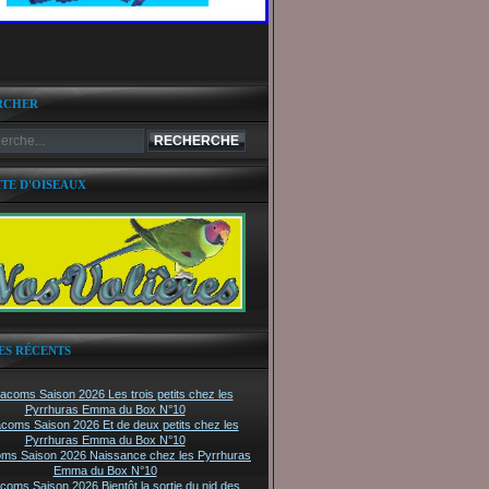
RCHER
ITE D'OISEAUX
ES RÉCENTS
tacoms Saison 2026 Les trois petits chez les
Pyrrhuras Emma du Box N°10
acoms Saison 2026 Et de deux petits chez les
Pyrrhuras Emma du Box N°10
oms Saison 2026 Naissance chez les Pyrrhuras
Emma du Box N°10
acoms Saison 2026 Bientôt la sortie du nid des