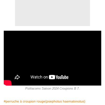
Psittacoms Saison 2024 Croupions B 7.
#perruche à croupion rouge(psephotus haematonotus)