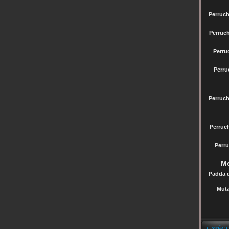
Perruch
Perruc
Perru
Perru
Perruc
Perru
Perru
Me
Padda 
Muta