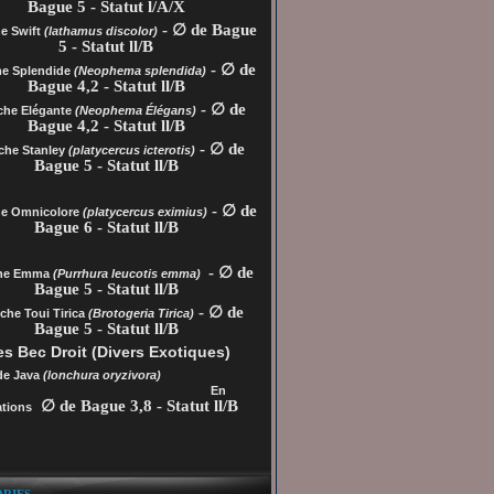
Bague 5 - Statut l/A/X
- ∅ de Bague
e Swift
(lathamus discolor)
5 - Statut ll/B
- ∅ de
he Splendide
(Neophema splendida)
Bague 4,2 - Statut ll/B
- ∅ de
che Elégante
(Neophema Élégans)
Bague 4,2 - Statut ll/B
- ∅ de
che Stanley
(platycercus icterotis)
Bague 5 - Statut ll/B
- ∅ de
he
Omnicolore
(platycercus eximius)
Bague 6 - Statut ll/B
- ∅ de
che Emma
(Purrhura leucotis emma)
Bague 5 - Statut ll/B
- ∅ de
che Toui Tirica
(Brotogeria Tirica)
Bague 5 - Statut ll/B
s Bec Droit (Divers Exotiques)
de Java
(lonchura oryzivora)
En
∅ de Bague 3,8 - Statut ll/B
tions