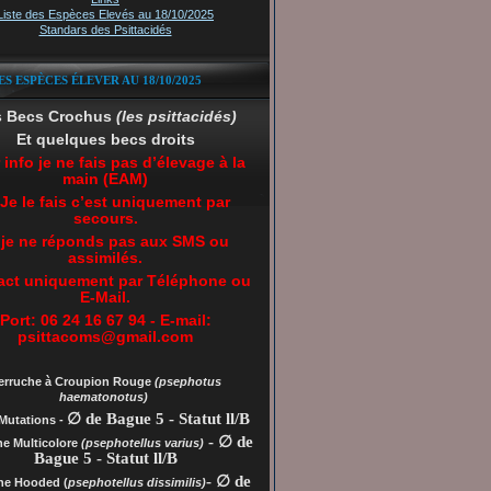
Liste des Espèces Elevés au 18/10/2025
Standars des Psittacidés
ES ESPÈCES ÉLEVER AU 18/10/2025
s Becs Crochus
(les psittacidés)
Et quelques becs droits
 info je ne fais pas d’élevage à la
main (EAM)
 Je le fais c’est uniquement par
secours.
 je ne réponds pas aux SMS ou
assimilés.
act uniquement par Téléphone ou
E-Mail.
Port: 06 24 16 67 94 - E-mail:
psittacoms@gmail.com
erruche à Croupion Rouge
(psephotus
haematonotus)
∅ de Bague 5 - Statut ll/B
Mutations -
- ∅ de
he Multicolore
(psephotellus varius)
Bague 5 - Statut ll/B
- ∅ de
che
Hooded (
psephotellus dissimilis)