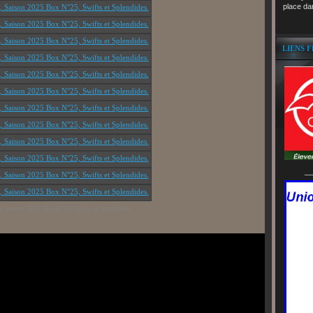
place da
LIENS 
__
s, Saison 2025 Box N°25, Swifts et Splendides.