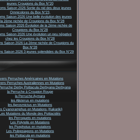
jeunes Croupions du Box N°20
oms Saison 2026 Sortie du nid des deux jeunes
Omnicolores du Box N°23,
oms Saison 2026 Une belle évolution des jeunes
 la 2ème nichée de Croupions du Box N°28
oms Saison 2026 Évolution de la 2ème nichée de
Croupions du Box N°28
oms Saison 2026 Une évolution un peu négative
chez les Croupions du Box N°28
ms Saison 2026 La 2ème nichée de Croupions du
Box N°28
ms Saison 2026 3 jeunes splendides du Box N°29
vers Perruches Américaines en Mutations
vers Perruches Australiennes en Mutations
Perruche Derby Psittacula Derbyana Derbyana
la Perruche à Croupion Rouge
la Perruche Aymara
les Alisterus en mutations
les Aprosmictus en Mutations
es Cyanoramphus en Mutations (Kakariki)
Les Mutations du Monde des Psittacidés
les Perroquets en mutations
Les Polytelis en Mutations
les Psephotus en mutations
Les Psilopsiagons en Mutations
les Psittacula en mutations
Links