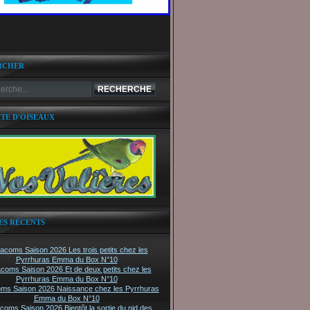
RCHER
ITE D'OISEAUX
ES RÉCENTS
tacoms Saison 2026 Les trois petits chez les
Pyrrhuras Emma du Box N°10
acoms Saison 2026 Et de deux petits chez les
Pyrrhuras Emma du Box N°10
oms Saison 2026 Naissance chez les Pyrrhuras
Emma du Box N°10
acoms Saison 2026 Bientôt la sortie du nid des