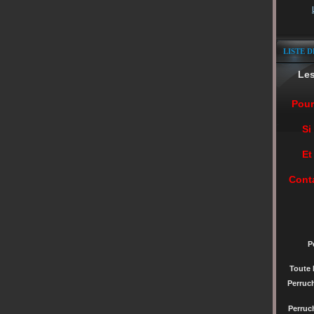
LISTE D
Le
Pour
Si
Et
Cont
P
Toute 
Perruc
Perru