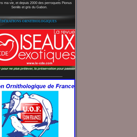
ns ma vie, et depuis 2000 des perroquets Pionus
Senilis et gris du Gabon.
FÉDÉRATIONS ORNITHOLOGIQUES
__________________________________