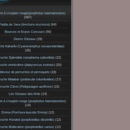
RIES
he à croupion rouge(psephotus haematonotus)
(587)
Padda de Java (lonchura oryzivora)
(64)
Bourses et Expos Concours
(56)
Divers Oiseaux
(29)
che Kakariki (Cyanoramphus novaezelandiae)
(26)
ruche Splendide (neophema splendida)
(22)
ruche omnicolore (platycercus eximius)
(20)
éleveur de perruches et perroquets
(18)
ruche Malabar (psittacula columboides)
(17)
rruche Citron (Psilopsiagon aurifrons)
(15)
Les Oiseaux des Amis
(14)
he à croupion rouge (psephotus haematonotus)
(14)
Emma (Purrhura leucotis Emma)
(12)
ruche Hooded (psephotellus dissimilis)
(12)
ruche Multicolore (psephotellus varius)
(12)