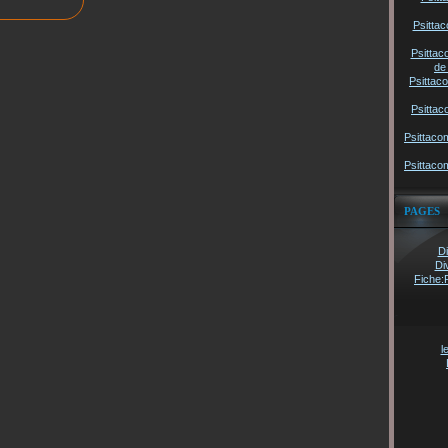
Psittac
Psittac
de
Psittac
Psittac
Psittaco
Psittaco
PAGES
Di
Di
Fiche:
l