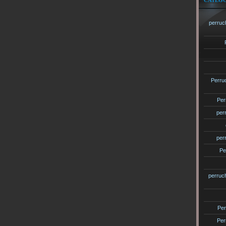
CATÉGO
perruc
Perru
Per
per
per
Pe
perruc
Per
Per