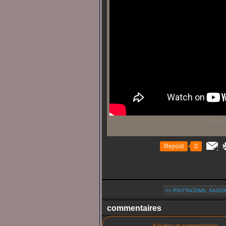
Psittacom
Repost
0
<< PSITTACOMS, SAISON
commentaires