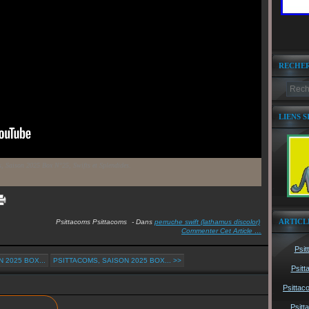
RECHE
LIENS S
s, Saison 2025 Box N°25, Swifts et Splendides.
ARTICL
Psittacoms Psittacoms
-
Dans
perruche swift (lathamus discolor)
Commenter Cet Article
…
Psit
 2025 BOX...
PSITTACOMS, SAISON 2025 BOX... >>
Psitt
Psittac
Psitt