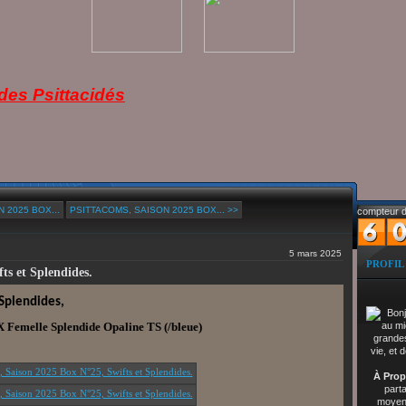
es Psittacidés
 2025 BOX...
PSITTACOMS, SAISON 2025 BOX... >>
compteur d
5 mars 2025
PROFIL
ts et Splendides.
 Splendides,
 X
Femelle
Splendide O
paline TS (/bleue)
À Prop
part
moyenn