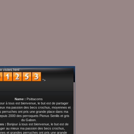
e visites html
">
Name :
Psittacoms
os :
Bonjour à tous est bienvenue, le but est de
ager au mieux ma passion des becs crochus,
es et grandes perruches ont pris une grande