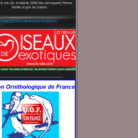
ns ma vie, et depuis 2000 des perroquets Pionus
Senilis et gris du Gabon.
FÉDÉRATIONS ORNITHOLOGIQUES
__________________________________