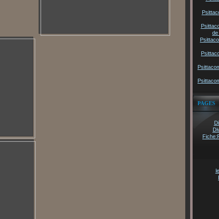
Psittac
Psittac
de
Psittac
Psittac
Psittaco
Psittaco
PAGES
Di
Di
Fiche:
l