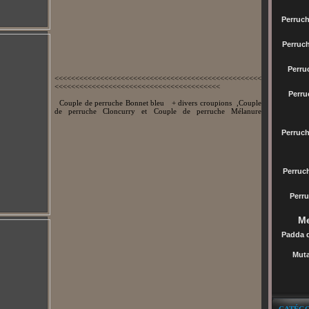
Perruch
Perruc
Perru
<<<<<<<<<<<<<<<<<<<<<<<<<<<<<<<<<<<<<<<<<<<<<<<<<<
<<<<<<<<<<<<<<<<<<<<<<<<<<<<<<<<<<<<<<<<
Perru
Couple de perruche Bonnet bleu + divers croupions ,Couple
de perruche Cloncurry et Couple de perruche Mélanure
Perruc
Perru
Perru
Me
Padda 
Muta