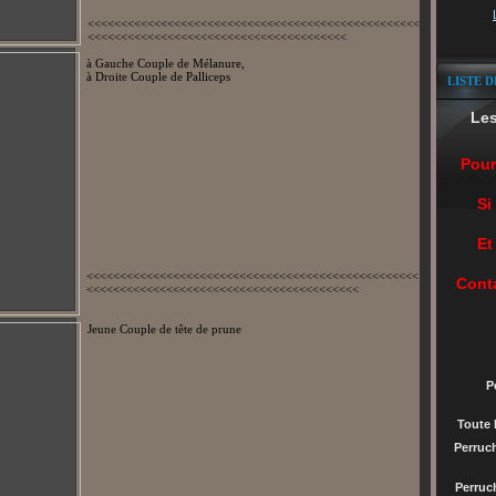
<<<<<<<<<<<<<<<<<<<<<<<<<<<<<<<<<<<<<<<<<<<<<<<<<<
<<<<<<<<<<<<<<<<<<<<<<<<<<<<<<<<<<<<<<<
à Gauche Couple de Mélanure,
à Droite Couple de Palliceps
LISTE D
Le
Pour
Si
Et
<<<<<<<<<<<<<<<<<<<<<<<<<<<<<<<<<<<<<<<<<<<<<<<<<<
Cont
<<<<<<<<<<<<<<<<<<<<<<<<<<<<<<<<<<<<<<<<<
Jeune Couple de tête de prune
P
Toute 
Perruc
Perru