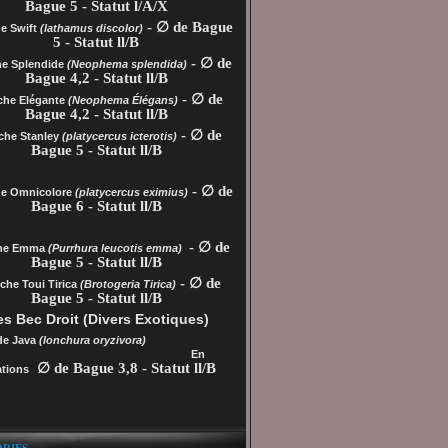
Bague 5 - Statut l/A/X
- ∅ de Bague
e Swift
(lathamus discolor)
5 - Statut ll/B
- ∅ de
he Splendide
(Neophema splendida)
Bague 4,2 - Statut ll/B
- ∅ de
che Elégante
(Neophema Élégans)
Bague 4,2 - Statut ll/B
- ∅ de
che Stanley
(platycercus icterotis)
Bague 5 - Statut ll/B
- ∅ de
he
Omnicolore
(platycercus eximius)
Bague 6 - Statut ll/B
- ∅ de
che Emma
(Purrhura leucotis emma)
Bague 5 - Statut ll/B
- ∅ de
che Toui Tirica
(Brotogeria Tirica)
Bague 5 - Statut ll/B
s Bec Droit (Divers Exotiques)
de Java
(lonchura oryzivora)
En
∅ de Bague 3,8 - Statut ll/B
tions