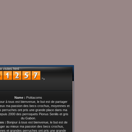
e visites html
">
Name :
Psittacoms
os :
Bonjour à tous est bienvenue, le but est de
ager au mieux ma passion des becs crochus,
es et grandes perruches ont pris une grande