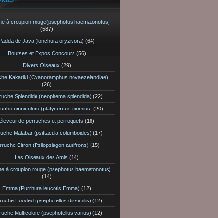
RIES
he à croupion rouge(psephotus haematonotus)
(587)
Padda de Java (lonchura oryzivora)
(64)
Bourses et Expos Concours
(56)
Divers Oiseaux
(29)
che Kakariki (Cyanoramphus novaezelandiae)
(26)
ruche Splendide (neophema splendida)
(22)
ruche omnicolore (platycercus eximius)
(20)
éleveur de perruches et perroquets
(18)
ruche Malabar (psittacula columboides)
(17)
rruche Citron (Psilopsiagon aurifrons)
(15)
Les Oiseaux des Amis
(14)
he à croupion rouge (psephotus haematonotus)
(14)
Emma (Purrhura leucotis Emma)
(12)
ruche Hooded (psephotellus dissimilis)
(12)
ruche Multicolore (psephotellus varius)
(12)