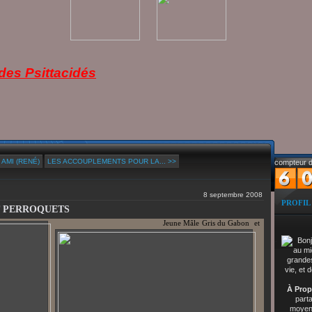
es Psittacidés
 AMI (RENÉ)
LES ACCOUPLEMENTS POUR LA... >>
compteur d
8 septembre 2008
PROFIL
T PERROQUETS
Jeune Mâle Gris du Gabon et
À Prop
part
moyenn