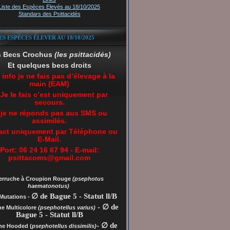
Liste des Espèces Elevés au 18/10/2025
Standars des Psittacidés
ES ESPÈCES ÉLEVER AU 18/10/2025
s Becs Crochus
(les psittacidés)
Et quelques becs droits
 info je ne fais pas d’élevage à la
main (EAM)
 Je le fais c’est uniquement par
secours.
 je ne réponds pas aux SMS ou
assimilés.
act uniquement par Téléphone ou
E-Mail.
Port: 06 24 16 67 94 - E-mail:
psittacoms@gmail.com
erruche à Croupion Rouge
(psephotus
haematonotus)
∅ de Bague 5 - Statut ll/B
Mutations -
- ∅ de
he Multicolore
(psephotellus varius)
Bague 5 - Statut ll/B
- ∅ de
che
Hooded (
psephotellus dissimilis)