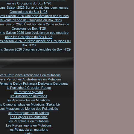
jeunes Croupions du Box N°20
oms Saison 2026 Sortie du nid des deux jeunes
Omnicolores du Box N°23,
oms Saison 2026 Une belle évolution des jeunes
 la 2ème nichée de Croupions du Box N°28
oms Saison 2026 Évolution de la 2ème nichée de
Croupions du Box N°28
oms Saison 2026 Une évolution un peu négative
chez les Croupions du Box N°28
ms Saison 2026 La 2ème nichée de Croupions du
Box N°28
ms Saison 2026 3 jeunes splendides du Box N°29
vers Perruches Américaines en Mutations
vers Perruches Australiennes en Mutations
Perruche Derby Psittacula Derbyana Derbyana
la Perruche à Croupion Rouge
la Perruche Aymara
les Alisterus en mutations
les Aprosmictus en Mutations
es Cyanoramphus en Mutations (Kakariki)
Les Mutations du Monde des Psittacidés
les Perroquets en mutations
Les Polytelis en Mutations
les Psephotus en mutations
Les Psilopsiagons en Mutations
les Psittacula en mutations
Links