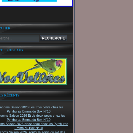
RCHER
ITE D'OISEAUX
ES RÉCENTS
tacoms Saison 2026 Les trois petits chez les
Pyrrhuras Emma du Box N°10
acoms Saison 2026 Et de deux petits chez les
Pyrrhuras Emma du Box N°10
oms Saison 2026 Naissance chez les Pyrrhuras
Emma du Box N°10
acoms Saison 2026 Bientôt la sortie du nid des