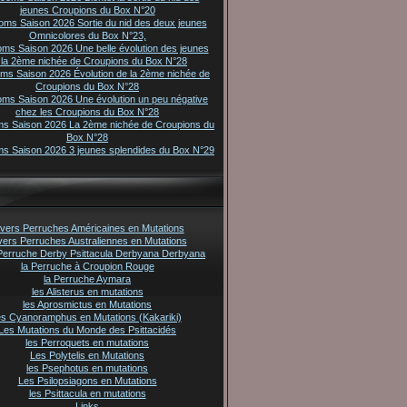
jeunes Croupions du Box N°20
oms Saison 2026 Sortie du nid des deux jeunes
Omnicolores du Box N°23,
oms Saison 2026 Une belle évolution des jeunes
 la 2ème nichée de Croupions du Box N°28
oms Saison 2026 Évolution de la 2ème nichée de
Croupions du Box N°28
oms Saison 2026 Une évolution un peu négative
chez les Croupions du Box N°28
ms Saison 2026 La 2ème nichée de Croupions du
Box N°28
ms Saison 2026 3 jeunes splendides du Box N°29
vers Perruches Américaines en Mutations
vers Perruches Australiennes en Mutations
Perruche Derby Psittacula Derbyana Derbyana
la Perruche à Croupion Rouge
la Perruche Aymara
les Alisterus en mutations
les Aprosmictus en Mutations
es Cyanoramphus en Mutations (Kakariki)
Les Mutations du Monde des Psittacidés
les Perroquets en mutations
Les Polytelis en Mutations
les Psephotus en mutations
Les Psilopsiagons en Mutations
les Psittacula en mutations
Links