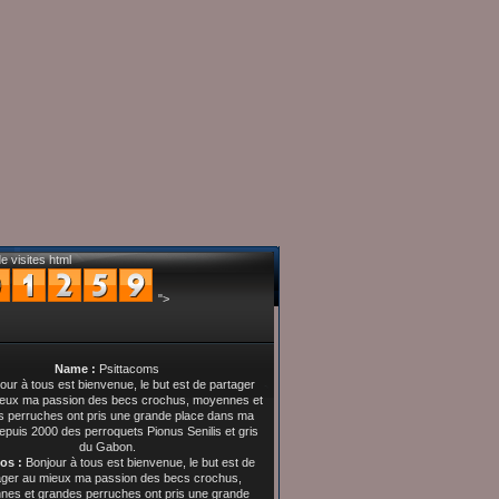
e visites html
">
Name :
Psittacoms
os :
Bonjour à tous est bienvenue, le but est de
ager au mieux ma passion des becs crochus,
es et grandes perruches ont pris une grande