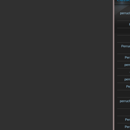
CATÉGO
perruc
Perru
Per
per
per
Pe
perruc
Per
Per