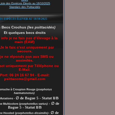
Liste des Espèces Elevés au 18/10/2025
Standars des Psittacidés
ES ESPÈCES ÉLEVER AU 18/10/2025
s Becs Crochus
(les psittacidés)
Et quelques becs droits
 info je ne fais pas d’élevage à la
main (EAM)
 Je le fais c’est uniquement par
secours.
 je ne réponds pas aux SMS ou
assimilés.
act uniquement par Téléphone ou
E-Mail.
Port: 06 24 16 67 94 - E-mail:
psittacoms@gmail.com
erruche à Croupion Rouge
(psephotus
haematonotus)
∅ de Bague 5 - Statut ll/B
Mutations -
- ∅ de
he Multicolore
(psephotellus varius)
Bague 5 - Statut ll/B
- ∅ de
che
Hooded (
psephotellus dissimilis)