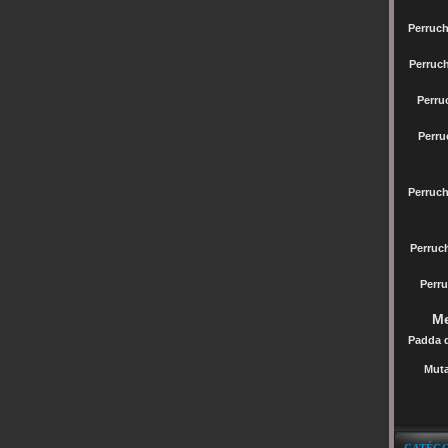
Perruch
Perruc
Perru
Perru
Perruc
Perru
Perru
Me
Padda 
Muta