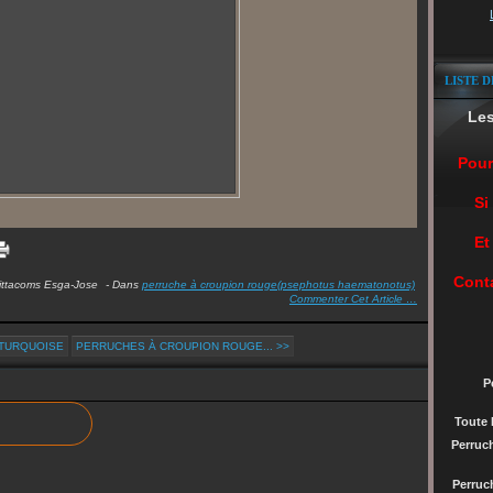
LISTE D
Le
Pour
Si
Et
Cont
ittacoms Esga-Jose
-
Dans
perruche à croupion rouge(psephotus haematonotus)
Commenter Cet Article
…
 TURQUOISE
PERRUCHES À CROUPION ROUGE... >>
P
Toute 
Perruc
Perru