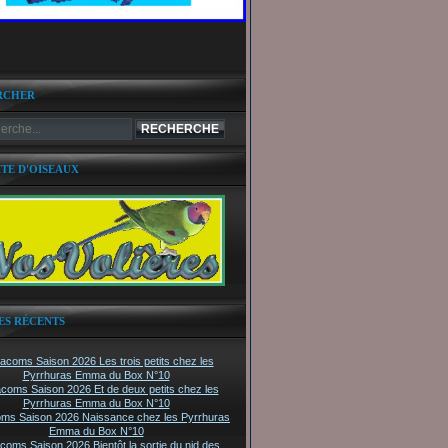
RCHER
ITE D'OISEAUX
ES RÉCENTS
tacoms Saison 2026 Les trois petits chez les
Pyrrhuras Emma du Box N°10
acoms Saison 2026 Et de deux petits chez les
Pyrrhuras Emma du Box N°10
oms Saison 2026 Naissance chez les Pyrrhuras
Emma du Box N°10
acoms Saison 2026 Bientôt la sortie du nid des