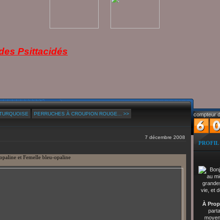
es Psittacidés
 TURQUOISE
PERRUCHES À CROUPION ROUGE... >>
compteur d
7 décembre 2008
PROFIL
opaline et Femelle bleu-opaline
À Prop
part
moyenn