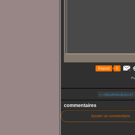
Repost
0
Ps
<< CROUPION BLEU ET
commentaires
Ajouter un commentaire