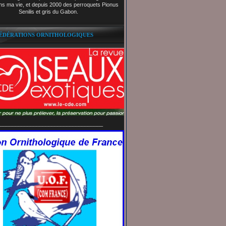
ns ma vie, et depuis 2000 des perroquets Pionus
Senilis et gris du Gabon.
FÉDÉRATIONS ORNITHOLOGIQUES
__________________________________