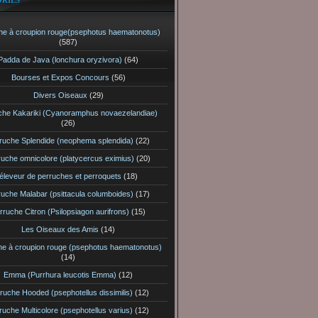
RIES
he à croupion rouge(psephotus haematonotus)
(587)
Padda de Java (lonchura oryzivora)
(64)
Bourses et Expos Concours
(56)
Divers Oiseaux
(29)
che Kakariki (Cyanoramphus novaezelandiae)
(26)
ruche Splendide (neophema splendida)
(22)
ruche omnicolore (platycercus eximius)
(20)
éleveur de perruches et perroquets
(18)
ruche Malabar (psittacula columboides)
(17)
rruche Citron (Psilopsiagon aurifrons)
(15)
Les Oiseaux des Amis
(14)
he à croupion rouge (psephotus haematonotus)
(14)
Emma (Purrhura leucotis Emma)
(12)
ruche Hooded (psephotellus dissimilis)
(12)
ruche Multicolore (psephotellus varius)
(12)