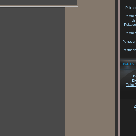
Psittac
Psittac
de
Psittac
Psittac
Psittaco
Psittaco
PAGES
Di
Di
Fiche:
l