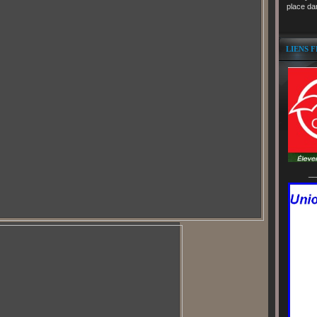
place da
LIENS 
__