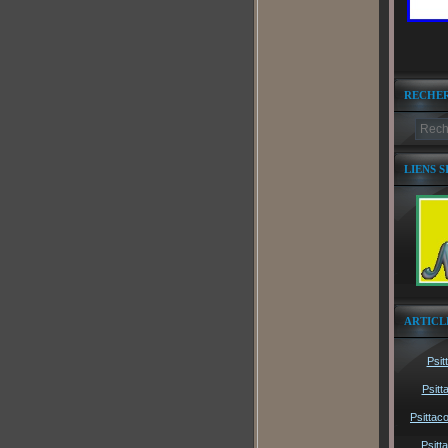
RECHE
LIENS S
ARTICL
Psit
Psitt
Psittac
Psitt