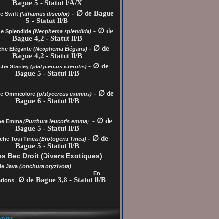
Bague 5 - Statut l/A/X
- ∅ de Bague
e Swift
(lathamus discolor)
5 - Statut ll/B
- ∅ de
he Splendide
(Neophema splendida)
Bague 4,2 - Statut ll/B
- ∅ de
che Elégante
(Neophema Élégans)
Bague 4,2 - Statut ll/B
- ∅ de
che Stanley
(platycercus icterotis)
Bague 5 - Statut ll/B
- ∅ de
he
Omnicolore
(platycercus eximius)
Bague 6 - Statut ll/B
- ∅ de
che Emma
(Purrhura leucotis emma)
Bague 5 - Statut ll/B
- ∅ de
che Toui Tirica
(Brotogeria Tirica)
Bague 5 - Statut ll/B
s Bec Droit (Divers Exotiques)
de Java
(lonchura oryzivora)
En
∅ de Bague 3,8 - Statut ll/B
tions