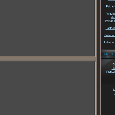
Psittac
Psittac
de
Psittac
Psittac
Psittaco
Psittaco
PAGES
Di
Di
Fiche:
l