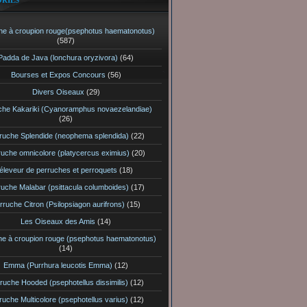
RIES
he à croupion rouge(psephotus haematonotus)
(587)
Padda de Java (lonchura oryzivora)
(64)
Bourses et Expos Concours
(56)
Divers Oiseaux
(29)
che Kakariki (Cyanoramphus novaezelandiae)
(26)
ruche Splendide (neophema splendida)
(22)
ruche omnicolore (platycercus eximius)
(20)
éleveur de perruches et perroquets
(18)
ruche Malabar (psittacula columboides)
(17)
rruche Citron (Psilopsiagon aurifrons)
(15)
Les Oiseaux des Amis
(14)
he à croupion rouge (psephotus haematonotus)
(14)
Emma (Purrhura leucotis Emma)
(12)
ruche Hooded (psephotellus dissimilis)
(12)
ruche Multicolore (psephotellus varius)
(12)