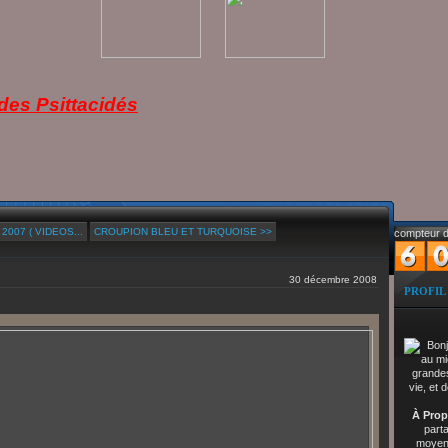
es Psittacidés
007 ( VIDEOS...
CROUPION BLEU ET TURQUOISE >>
compteur d
30 décembre 2008
PROFIL
À Prop
part
moyenn