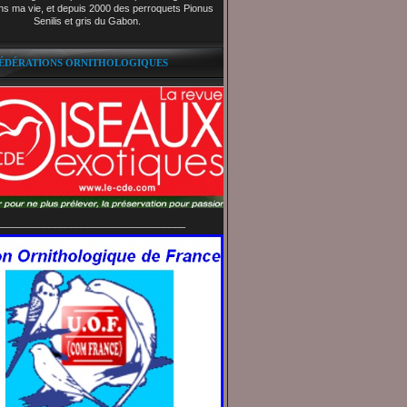
ns ma vie, et depuis 2000 des perroquets Pionus
Senilis et gris du Gabon.
FÉDÉRATIONS ORNITHOLOGIQUES
__________________________________