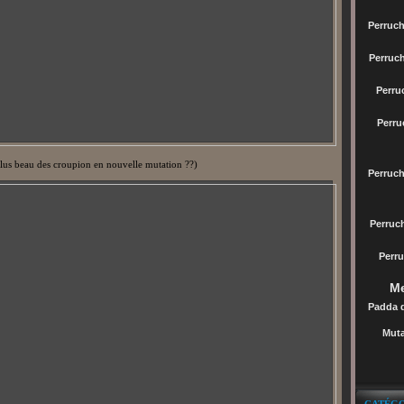
Perruch
Perruc
Perru
Perru
plus beau des croupion en nouvelle mutation ??)
Perruc
Perru
Perru
Me
Padda 
Muta