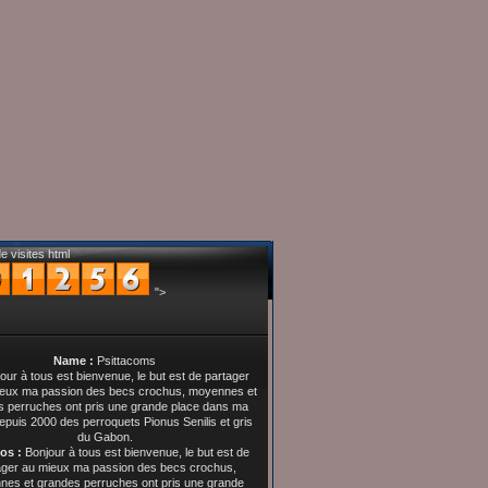
e visites html
">
Name :
Psittacoms
os :
Bonjour à tous est bienvenue, le but est de
ager au mieux ma passion des becs crochus,
es et grandes perruches ont pris une grande