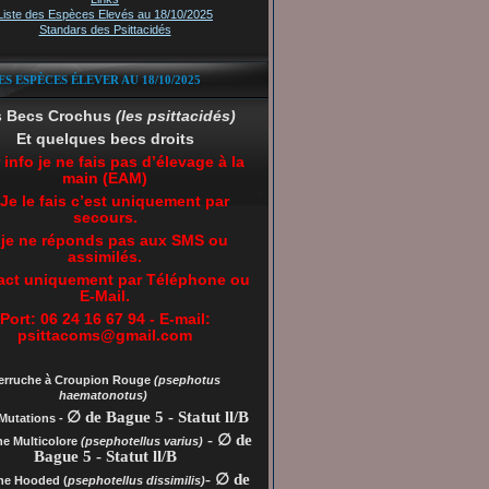
Liste des Espèces Elevés au 18/10/2025
Standars des Psittacidés
ES ESPÈCES ÉLEVER AU 18/10/2025
s Becs Crochus
(les psittacidés)
Et quelques becs droits
 info je ne fais pas d’élevage à la
main (EAM)
 Je le fais c’est uniquement par
secours.
 je ne réponds pas aux SMS ou
assimilés.
act uniquement par Téléphone ou
E-Mail.
Port: 06 24 16 67 94 - E-mail:
psittacoms@gmail.com
erruche à Croupion Rouge
(psephotus
haematonotus)
∅ de Bague 5 - Statut ll/B
Mutations -
- ∅ de
he Multicolore
(psephotellus varius)
Bague 5 - Statut ll/B
- ∅ de
che
Hooded (
psephotellus dissimilis)