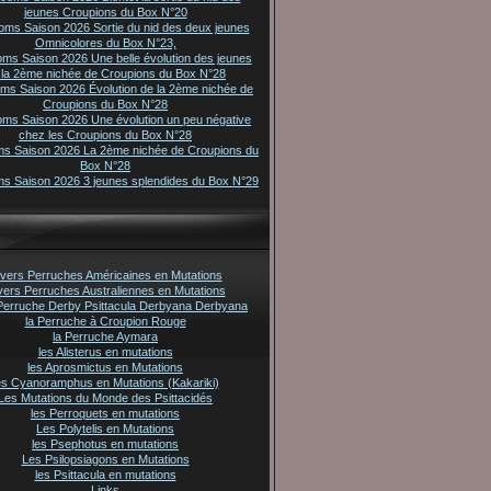
jeunes Croupions du Box N°20
oms Saison 2026 Sortie du nid des deux jeunes
Omnicolores du Box N°23,
oms Saison 2026 Une belle évolution des jeunes
 la 2ème nichée de Croupions du Box N°28
oms Saison 2026 Évolution de la 2ème nichée de
Croupions du Box N°28
oms Saison 2026 Une évolution un peu négative
chez les Croupions du Box N°28
ms Saison 2026 La 2ème nichée de Croupions du
Box N°28
ms Saison 2026 3 jeunes splendides du Box N°29
vers Perruches Américaines en Mutations
vers Perruches Australiennes en Mutations
Perruche Derby Psittacula Derbyana Derbyana
la Perruche à Croupion Rouge
la Perruche Aymara
les Alisterus en mutations
les Aprosmictus en Mutations
es Cyanoramphus en Mutations (Kakariki)
Les Mutations du Monde des Psittacidés
les Perroquets en mutations
Les Polytelis en Mutations
les Psephotus en mutations
Les Psilopsiagons en Mutations
les Psittacula en mutations
Links