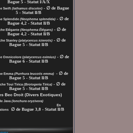
Bague 5 - Statut l/A/X
- ∅ de Bague
e Swift
(lathamus discolor)
5 - Statut ll/B
- ∅ de
he Splendide
(Neophema splendida)
Bague 4,2 - Statut ll/B
- ∅ de
che Elégante
(Neophema Élégans)
Bague 4,2 - Statut ll/B
- ∅ de
che Stanley
(platycercus icterotis)
Bague 5 - Statut ll/B
- ∅ de
he
Omnicolore
(platycercus eximius)
Bague 6 - Statut ll/B
- ∅ de
che Emma
(Purrhura leucotis emma)
Bague 5 - Statut ll/B
- ∅ de
che Toui Tirica
(Brotogeria Tirica)
Bague 5 - Statut ll/B
s Bec Droit (Divers Exotiques)
de Java
(lonchura oryzivora)
En
∅ de Bague 3,8 - Statut ll/B
tions