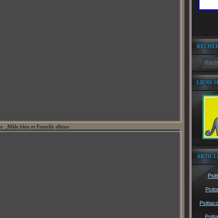
RECHE
LIENS S
e ,Mâle bleu et Femelle albino
ARTICL
Psit
Psitt
Psittac
Psitt