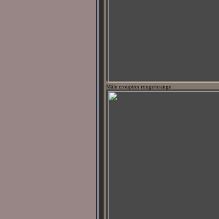
Mâle croupion rouge/orange