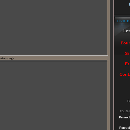
LISTE D
Le
Pour
Si
entre rouge
Et
Cont
P
Toute 
Perruc
Perru