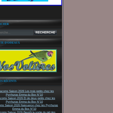
RCHER
ITE D'OISEAUX
ES RÉCENTS
tacoms Saison 2026 Les trois petits chez les
Pyrrhuras Emma du Box N°10
acoms Saison 2026 Et de deux petits chez les
Pyrrhuras Emma du Box N°10
oms Saison 2026 Naissance chez les Pyrrhuras
Emma du Box N°10
acoms Saison 2026 Bientôt la sortie du nid des