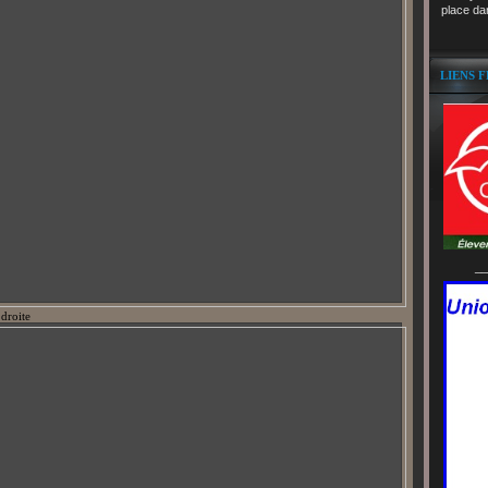
place da
LIENS 
__
droite