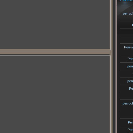
CATÉGO
perruc
Perru
Per
per
per
Pe
perruc
Per
Per