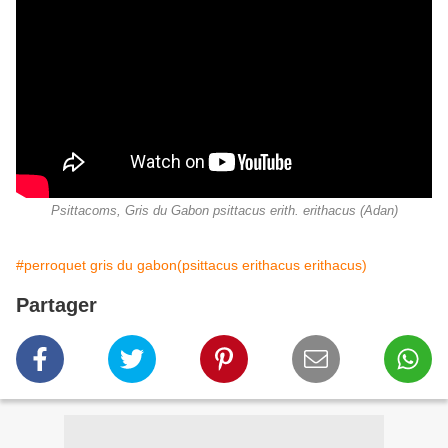
Psittacoms, Gris du Gabon psittacus erith. erithacus (Adan)
#perroquet gris du gabon(psittacus erithacus erithacus)
Partager