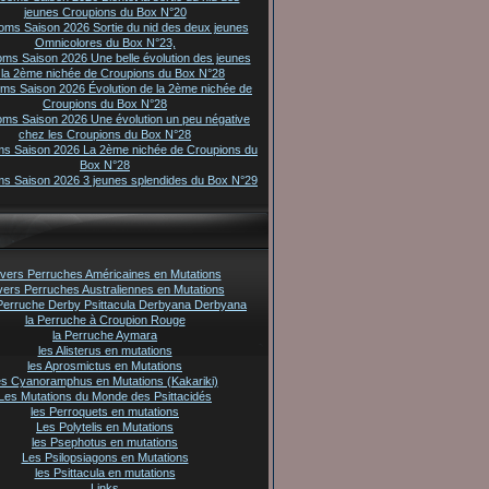
jeunes Croupions du Box N°20
oms Saison 2026 Sortie du nid des deux jeunes
Omnicolores du Box N°23,
oms Saison 2026 Une belle évolution des jeunes
 la 2ème nichée de Croupions du Box N°28
oms Saison 2026 Évolution de la 2ème nichée de
Croupions du Box N°28
oms Saison 2026 Une évolution un peu négative
chez les Croupions du Box N°28
ms Saison 2026 La 2ème nichée de Croupions du
Box N°28
ms Saison 2026 3 jeunes splendides du Box N°29
vers Perruches Américaines en Mutations
vers Perruches Australiennes en Mutations
Perruche Derby Psittacula Derbyana Derbyana
la Perruche à Croupion Rouge
la Perruche Aymara
les Alisterus en mutations
les Aprosmictus en Mutations
es Cyanoramphus en Mutations (Kakariki)
Les Mutations du Monde des Psittacidés
les Perroquets en mutations
Les Polytelis en Mutations
les Psephotus en mutations
Les Psilopsiagons en Mutations
les Psittacula en mutations
Links