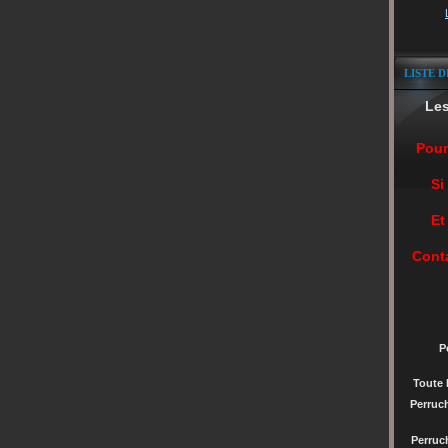
LISTE D
Le
Pour
Si
Et
Cont
P
Toute 
Perruc
Perru