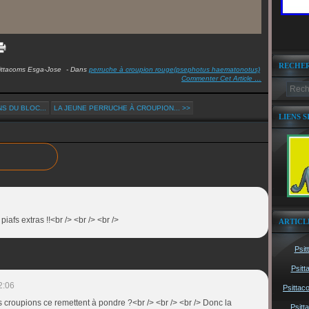
RECHE
ittacoms Esga-Jose
-
Dans
perruche à croupion rouge(psephotus haematonotus)
Commenter Cet Article
…
S DU BLOC...
LA JEUNE PERRUCHE À CROUPION... >>
LIENS S
piafs extras !!<br /> <br /> <br />
ARTICL
Psit
Psitt
2:06
Psittac
es croupions ce remettent à pondre ?<br /> <br /> <br /> Donc la
Psitt