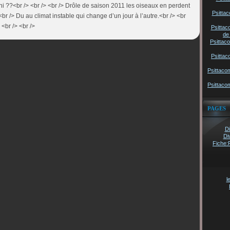
ini ??<br /> <br /> <br /> Drôle de saison 2011 les oiseaux en perdent
Psittac
<br /> Du au climat instable qui change d’un jour à l’autre.<br /> <br
 <br /> <br />
Psittac
de
Psittac
Psittac
Psittaco
Psittaco
PAGES
Di
Di
Fiche:
l