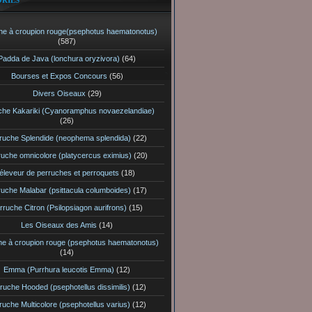
RIES
he à croupion rouge(psephotus haematonotus)
(587)
Padda de Java (lonchura oryzivora)
(64)
Bourses et Expos Concours
(56)
Divers Oiseaux
(29)
che Kakariki (Cyanoramphus novaezelandiae)
(26)
ruche Splendide (neophema splendida)
(22)
ruche omnicolore (platycercus eximius)
(20)
éleveur de perruches et perroquets
(18)
ruche Malabar (psittacula columboides)
(17)
rruche Citron (Psilopsiagon aurifrons)
(15)
Les Oiseaux des Amis
(14)
he à croupion rouge (psephotus haematonotus)
(14)
Emma (Purrhura leucotis Emma)
(12)
ruche Hooded (psephotellus dissimilis)
(12)
ruche Multicolore (psephotellus varius)
(12)