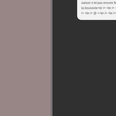
saison n’et pas encore f
la boussole<br /> <br /> 
/> <br /> @ +<br /> <br />