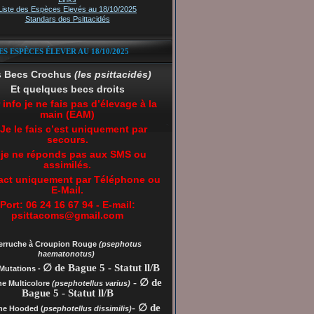
Liste des Espèces Elevés au 18/10/2025
Standars des Psittacidés
ES ESPÈCES ÉLEVER AU 18/10/2025
s Becs Crochus
(les psittacidés)
Et quelques becs droits
 info je ne fais pas d’élevage à la
main (EAM)
 Je le fais c’est uniquement par
secours.
 je ne réponds pas aux SMS ou
assimilés.
act uniquement par Téléphone ou
E-Mail.
Port: 06 24 16 67 94 - E-mail:
psittacoms@gmail.com
erruche à Croupion Rouge
(psephotus
haematonotus)
∅ de Bague 5 - Statut ll/B
Mutations -
- ∅ de
he Multicolore
(psephotellus varius)
Bague 5 - Statut ll/B
- ∅ de
che
Hooded (
psephotellus dissimilis)