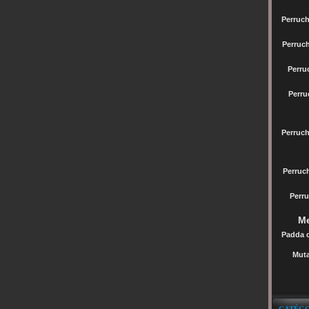
Perruch
Perruc
Perru
Perru
Perruc
Perru
Perru
Me
Padda 
Muta