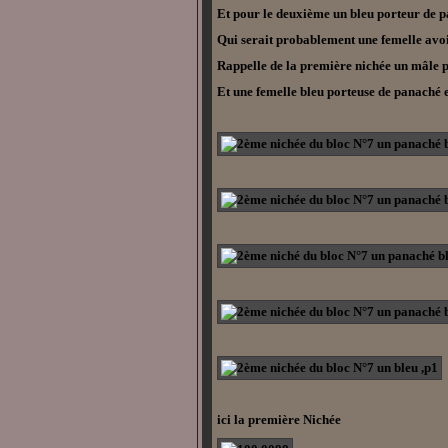
Et pour le deuxième un bleu porteur de 
Qui serait probablement une femelle avoi
Rappelle de la première nichée un mâle 
Et une femelle bleu porteuse de panaché 
ici la première Nichée