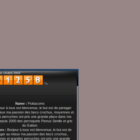
e visites html
">
Name :
Psittacoms
os :
Bonjour à tous est bienvenue, le but est de
ager au mieux ma passion des becs crochus,
es et grandes perruches ont pris une grande