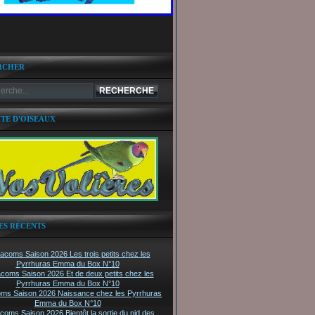
RCHER
ITE D'OISEAUX
ES RÉCENTS
tacoms Saison 2026 Les trois petits chez les
Pyrrhuras Emma du Box N°10
acoms Saison 2026 Et de deux petits chez les
Pyrrhuras Emma du Box N°10
oms Saison 2026 Naissance chez les Pyrrhuras
Emma du Box N°10
acoms Saison 2026 Bientôt la sortie du nid des