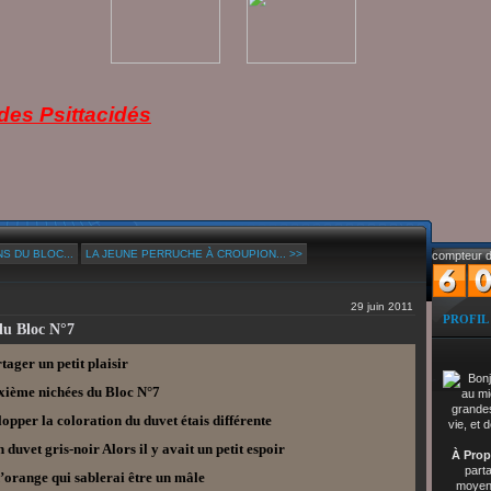
es Psittacidés
S DU BLOC...
LA JEUNE PERRUCHE À CROUPION... >>
compteur d
29 juin 2011
PROFIL
du Bloc N°7
tager un petit plaisir
uxième nichées du Bloc N°7
lopper la coloration du duvet étais différente
 duvet gris-noir Alors il y avait un petit espoir
À Prop
part
d’orange qui sablerai être un mâle
moyenn