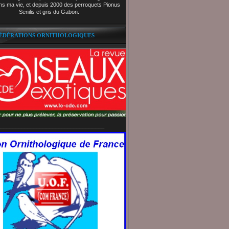
ns ma vie, et depuis 2000 des perroquets Pionus
Senilis et gris du Gabon.
FÉDÉRATIONS ORNITHOLOGIQUES
__________________________________