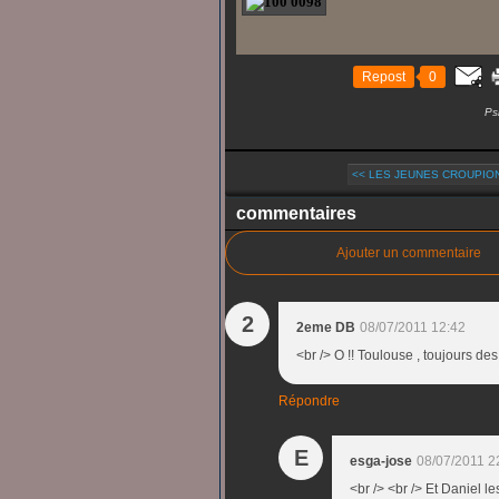
Repost
0
Ps
<< LES JEUNES CROUPION
commentaires
Ajouter un commentaire
2
2eme DB
08/07/2011 12:42
<br /> O !! Toulouse , toujours des 
Répondre
E
esga-jose
08/07/2011 2
<br /> <br /> Et Daniel l