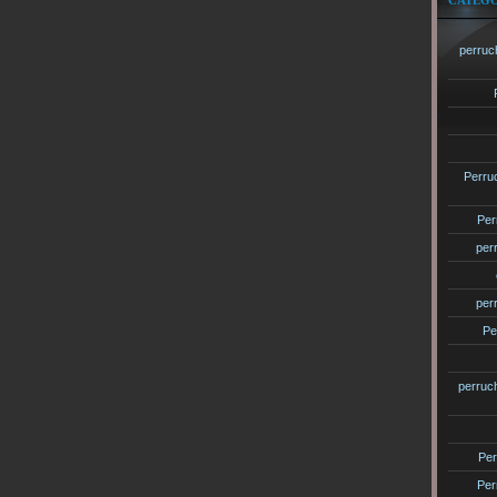
CATÉGO
perruc
Perru
Per
per
per
Pe
perruc
Per
Per