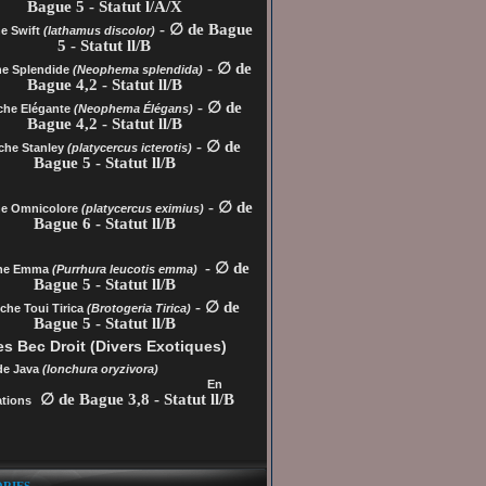
Bague 5 - Statut l/A/X
- ∅ de Bague
e Swift
(lathamus discolor)
5 - Statut ll/B
- ∅ de
he Splendide
(Neophema splendida)
Bague 4,2 - Statut ll/B
- ∅ de
che Elégante
(Neophema Élégans)
Bague 4,2 - Statut ll/B
- ∅ de
che Stanley
(platycercus icterotis)
Bague 5 - Statut ll/B
- ∅ de
he
Omnicolore
(platycercus eximius)
Bague 6 - Statut ll/B
- ∅ de
che Emma
(Purrhura leucotis emma)
Bague 5 - Statut ll/B
- ∅ de
che Toui Tirica
(Brotogeria Tirica)
Bague 5 - Statut ll/B
s Bec Droit (Divers Exotiques)
de Java
(lonchura oryzivora)
En
∅ de Bague 3,8 - Statut ll/B
tions