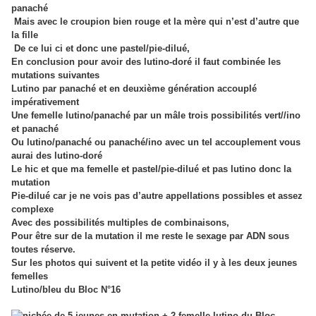
panaché
Mais avec le croupion bien rouge et la mère qui n’est d’autre que
la fille
De ce lui ci et donc une pastel/pie-dilué,
En conclusion pour avoir des lutino-doré il faut combinée les
mutations suivantes
Lutino par panaché et en deuxième génération accouplé
impérativement
Une femelle lutino/panaché par un mâle trois possibilités vert//ino
et panaché
Ou lutino/panaché ou panaché/ino avec un tel accouplement vous
aurai des lutino-doré
Le hic et que ma femelle et pastel/pie-dilué et pas lutino donc la
mutation
Pie-dilué car je ne vois pas d’autre appellations possibles et assez
complexe
Avec des possibilités multiples de combinaisons,
Pour être sur de la mutation il me reste le sexage par ADN sous
toutes réserve.
Sur les photos qui suivent et la petite vidéo il y à les deux jeunes
femelles
Lutino/bleu du Bloc N°16