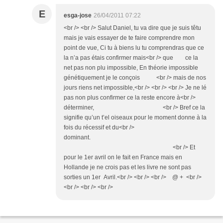
E
esga-jose
26/04/2011 07:22
<br /> <br /> Salut Daniel, tu va dire que je suis têtu
mais je vais essayer de te faire comprendre mon
point de vue, Ci tu à biens lu tu comprendras que ce
la n’a pas étais confirmer mais<br /> que ce la
net pas non plu impossible, En théorie impossible
génétiquement je le conçois <br /> mais de nos
jours riens net impossible,<br /> <br /> <br /> Je ne lé
pas non plus confirmer ce la reste encore à<br />
déterminer, <br /> Bref ce la
signifie qu’un t’el oiseaux pour le moment donne à la
fois du récessif et du<br />
dominant.
<br /> Et
pour le 1er avril on le fait en France mais en
Hollande je ne crois pas et les livre ne sont pas
sorties un 1er Avril.<br /> <br /> <br /> @ + <br />
<br /> <br /> <br />