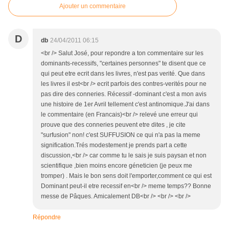
Ajouter un commentaire
D
db
24/04/2011 06:15
<br /> Salut José, pour repondre a ton commentaire sur les
dominants-recessifs, "certaines personnes" te disent que ce
qui peut etre ecrit dans les livres, n'est pas verité. Que dans
les livres il est<br /> ecrit parfois des contres-verités pour ne
pas dire des conneries. Récessif -dominant c'est a mon avis
une histoire de 1er Avril tellement c'est antinomique.J'ai dans
le commentaire (en Francais)<br /> relevé une erreur qui
prouve que des conneries peuvent etre dites , je cite
"surfusion" non! c'est SUFFUSION ce qui n'a pas la meme
signification.Trés modestement je prends part a cette
discussion,<br /> car comme tu le sais je suis paysan et non
scientifique ,bien moins encore géneticien (je peux me
tromper) . Mais le bon sens doit l'emporter,comment ce qui est
Dominant peut-il etre recessif en<br /> meme temps?? Bonne
messe de Pâques. Amicalement DB<br /> <br /> <br />
Répondre