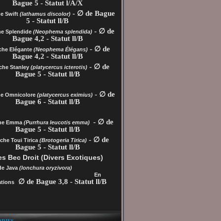
Bague 5 - Statut l/A/X
- ∅ de Bague
e Swift
(lathamus discolor)
5 - Statut ll/B
- ∅ de
he Splendide
(Neophema splendida)
Bague 4,2 - Statut ll/B
- ∅ de
che Elégante
(Neophema Élégans)
Bague 4,2 - Statut ll/B
- ∅ de
che Stanley
(platycercus icterotis)
Bague 5 - Statut ll/B
- ∅ de
he
Omnicolore
(platycercus eximius)
Bague 6 - Statut ll/B
- ∅ de
che Emma
(Purrhura leucotis emma)
Bague 5 - Statut ll/B
- ∅ de
che Toui Tirica
(Brotogeria Tirica)
Bague 5 - Statut ll/B
s Bec Droit (Divers Exotiques)
de Java
(lonchura oryzivora)
En
∅ de Bague 3,8 - Statut ll/B
tions