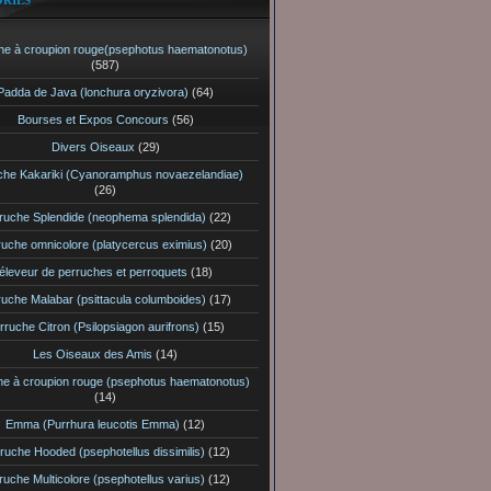
RIES
he à croupion rouge(psephotus haematonotus)
(587)
Padda de Java (lonchura oryzivora)
(64)
Bourses et Expos Concours
(56)
Divers Oiseaux
(29)
che Kakariki (Cyanoramphus novaezelandiae)
(26)
ruche Splendide (neophema splendida)
(22)
ruche omnicolore (platycercus eximius)
(20)
éleveur de perruches et perroquets
(18)
ruche Malabar (psittacula columboides)
(17)
rruche Citron (Psilopsiagon aurifrons)
(15)
Les Oiseaux des Amis
(14)
he à croupion rouge (psephotus haematonotus)
(14)
Emma (Purrhura leucotis Emma)
(12)
ruche Hooded (psephotellus dissimilis)
(12)
ruche Multicolore (psephotellus varius)
(12)