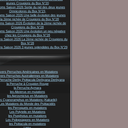
jeunes Croupions du Box N°20
oms Saison 2026 Sortie du nid des deux jeunes
Omnicolores du Box N°23,
oms Saison 2026 Une belle évolution des jeunes
 la 2ème nichée de Croupions du Box N°28
oms Saison 2026 Évolution de la 2ème nichée de
Croupions du Box N°28
oms Saison 2026 Une évolution un peu négative
chez les Croupions du Box N°28
ms Saison 2026 La 2ème nichée de Croupions du
Box N°28
ms Saison 2026 3 jeunes splendides du Box N°29
vers Perruches Américaines en Mutations
vers Perruches Australiennes en Mutations
Perruche Derby Psittacula Derbyana Derbyana
la Perruche à Croupion Rouge
la Perruche Aymara
les Alisterus en mutations
les Aprosmictus en Mutations
es Cyanoramphus en Mutations (Kakariki)
Les Mutations du Monde des Psittacidés
les Perroquets en mutations
Les Polytelis en Mutations
les Psephotus en mutations
Les Psilopsiagons en Mutations
les Psittacula en mutations
Links