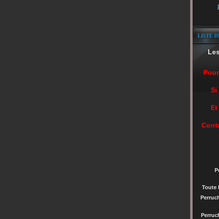
LISTE D
Le
Pour
Si
Et
Cont
P
Toute 
Perruc
Perru