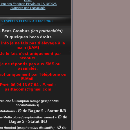
Liste des Espèces Elevés au 18/10/2025
Standars des Psittacidés
ES ESPÈCES ÉLEVER AU 18/10/2025
s Becs Crochus
(les psittacidés)
Et quelques becs droits
 info je ne fais pas d’élevage à la
main (EAM)
 Je le fais c’est uniquement par
secours.
 je ne réponds pas aux SMS ou
assimilés.
act uniquement par Téléphone ou
E-Mail.
Port: 06 24 16 67 94 - E-mail:
psittacoms@gmail.com
erruche à Croupion Rouge
(psephotus
haematonotus)
∅ de Bague 5 - Statut ll/B
Mutations -
- ∅ de
he Multicolore
(psephotellus varius)
Bague 5 - Statut ll/B
- ∅ de
che
Hooded (
psephotellus dissimilis)