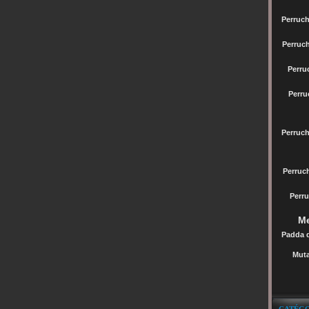
Perruch
Perruc
Perru
Perru
Perruc
Perru
Perru
Me
Padda 
Muta