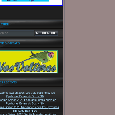
RCHER
ITE D'OISEAUX
ES RÉCENTS
tacoms Saison 2026 Les trois petits chez les
Pyrrhuras Emma du Box N°10
acoms Saison 2026 Et de deux petits chez les
Pyrrhuras Emma du Box N°10
oms Saison 2026 Naissance chez les Pyrrhuras
Emma du Box N°10
acoms Saison 2026 Bientôt la sortie du nid des