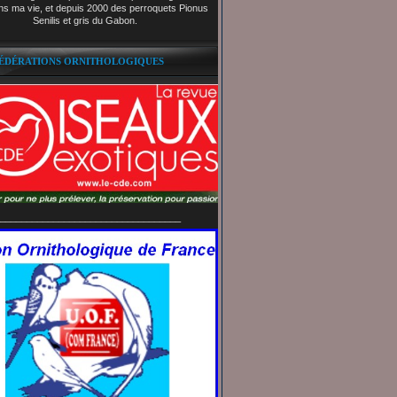
ns ma vie, et depuis 2000 des perroquets Pionus
Senilis et gris du Gabon.
FÉDÉRATIONS ORNITHOLOGIQUES
__________________________________