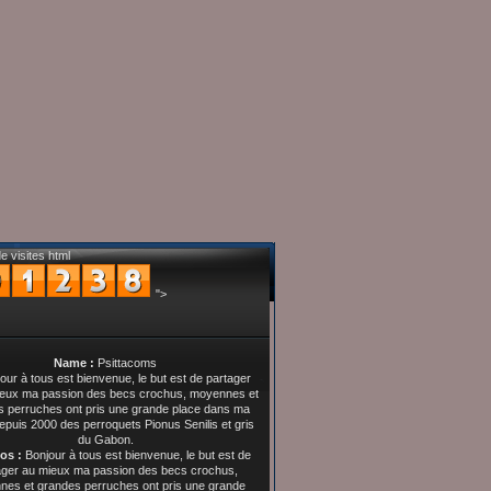
e visites html
">
Name :
Psittacoms
os :
Bonjour à tous est bienvenue, le but est de
ager au mieux ma passion des becs crochus,
es et grandes perruches ont pris une grande