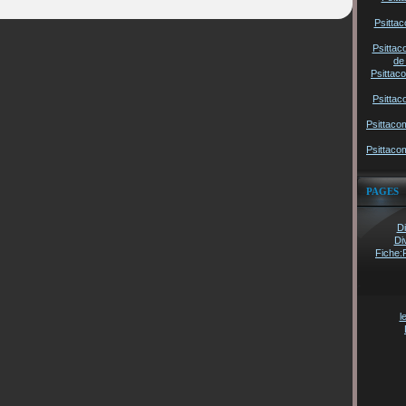
Psittac
Psittac
de
Psittac
Psittac
Psittaco
Psittaco
PAGES
Di
Di
Fiche:
l