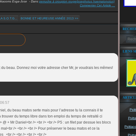
ittacoms Esga-Jose
-
Dans
perruche à croupion rouge(psephotus haematonotus)
Commenter Cet Article
…
 S.O.T.G...
BONNE ET HEUREUSE ANNÉE 2013 >>
RECHE
LIENS S
"et du beau. Donnez moi votre adresse cher Mr, je voudrais les mêmes!
ARTICL
 06:57
Psit
niel, du beau matos serte mais pour l’adresse tu la connais il te
 À trouver du temps libre dans ton emploi du temps de retraité ci
Psitt
/> @ + Mr Daniel<br /> <br /> <br /> PS : un filet par dessue les blocs
Psittac
 mal<br /> <br /> <br /> Pour préserver le beau matos et ce la
es <br /> <br /> <br /> <br />
Psitt