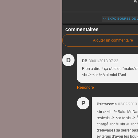
Ps
<< EXPO BOURSE DE LA
commentaires
Ajouter un commentaire
D
DB
30/01/2013 07:22
Rien a dire !! ça c'est du "matos
<br /> <br /> A bientot l'Ami
Répondre
P
Psittacoms
02/02/2013
<br /> <br /> Salut Mr Da
reste<br /> <br /> <br />
chargé,<br /> <br /> <br 
d’élevages sa serrer pas
éviterais d’avoir les boul