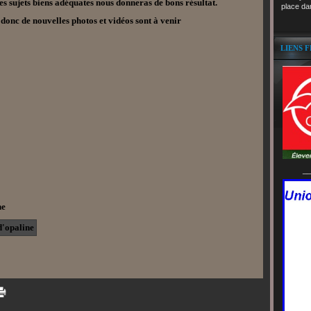
s sujets biens adéquates nous donneras de bons résultat.
place da
 donc de nouvelles photos et vidéos sont à venir
LIENS 
__
aline