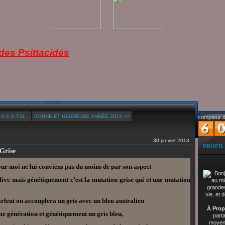
es Psittacidés
 S.O.T.G...
BONNE ET HEUREUSE ANNÉE 2013 >>
compteur d
30 janvier 2013
PROFIL
Grise
ur moi ne lui conviens pas du moins de par son aspect
olive mais génétiquement c’est la mutation grise qui et une mutation
arlent on accouplera un gris avec un bleu australien
À Prop
ème génération et génétiquement un gris bleu,
part
moyenn