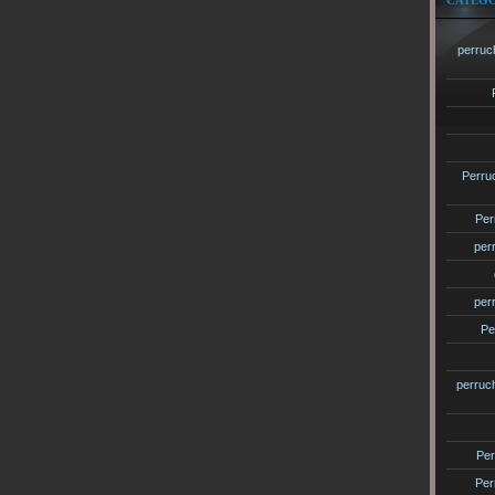
CATÉGO
perruc
Perru
Per
per
per
Pe
perruc
Per
Per