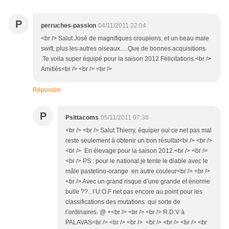
P
perruches-passion
04/11/2011 22:04
<br /> Salut José de magnifiques croupions, et un beau male
swift, plus les autres oiseaux.....Que de bonnes acquisitions
.Te voila super équipé pour la saison 2012 Félicitations.<br />
Amitiés<br /> <br /> <br />
Répondre
P
Psittacoms
05/11/2011 07:38
<br /> <br /> Salut Thierry, équiper oui ce net pas mal
reste seulement à obtenir un bon résultat<br /> <br />
<br /> En élevage pour la saison 2012.<br /> <br />
<br /> PS : pour le national je tente le diable avec le
mâle pastelino-orange en autre couleur<br /> <br />
<br /> Avec un grand risque d’une grande et énorme
bulle ??.. l’U.O.F net pas encore au point pour les
classifications des mutations qui sorte de
l’ordinaires. @ +<br /> <br /> <br /> R.D.V à
PALAVAS<br /> <br /> <br /> <br /> <br /> <br /> <br