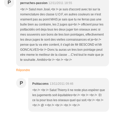
P
perruches-passion
12/11/2011 18:55
<br /> Salut mon José,<br /> je suis d'accord avec toi sur la
nomenclature des classe U.O.F, en autres couleurs se n'est
vraiment pas au point MAIS je sais que tu ne ferras pas une
bulle bien au contraire, les 2 juges qui<br /> officient pour les
psittacidés ont deja tous les deux juger ton oiseaux avec si
mes souvenirs son bons de tres bon pointages, effectivement
les deux juges te sont des vielles connaissances et je<br />
pense que tu va etre content, il s'agit de Mr BESCOND et Mr
GONCALVES<br /> Donc tu auras un tres bon pointage peut
etre meme le meilleur de la classe ....C'est tout le male que je
te souhaite..Amitiés<br /> <br /> <br />
Répondre
P
Psittacoms
13/11/2011 09:46
<br /> <br /> Salut Thierry il ne reste plus espérer que
les jugements soit équitables<br /> <br /> <br /> Et
ce la pour tous les oiseaux quel qui soit.<br /> <br />
<br /> @ +<br /> <br /> <br /> <br />