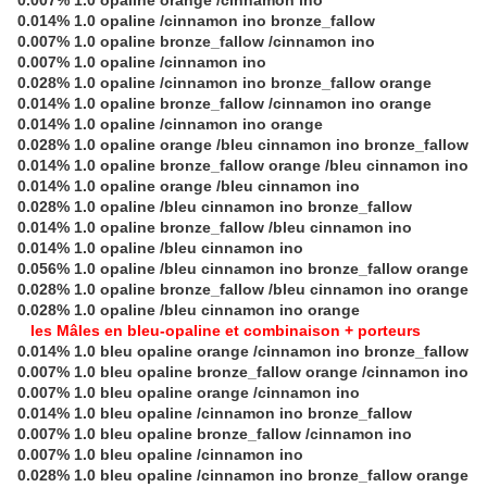
0.007% 1.0 opaline orange /cinnamon ino
0.014% 1.0 opaline /cinnamon ino bronze_fallow
0.007% 1.0 opaline bronze_fallow /cinnamon ino
0.007% 1.0 opaline /cinnamon ino
0.028% 1.0 opaline /cinnamon ino bronze_fallow orange
0.014% 1.0 opaline bronze_fallow /cinnamon ino orange
0.014% 1.0 opaline /cinnamon ino orange
0.028% 1.0 opaline orange /bleu cinnamon ino bronze_fallow
0.014% 1.0 opaline bronze_fallow orange /bleu cinnamon ino
0.014% 1.0 opaline orange /bleu cinnamon ino
0.028% 1.0 opaline /bleu cinnamon ino bronze_fallow
0.014% 1.0 opaline bronze_fallow /bleu cinnamon ino
0.014% 1.0 opaline /bleu cinnamon ino
0.056% 1.0 opaline /bleu cinnamon ino bronze_fallow orange
0.028% 1.0 opaline bronze_fallow /bleu cinnamon ino orange
0.028% 1.0 opaline /bleu cinnamon ino orange
les Mâles en bleu-opaline et combinaison + porteurs
0.014% 1.0 bleu opaline orange /cinnamon ino bronze_fallow
0.007% 1.0 bleu opaline bronze_fallow orange /cinnamon ino
0.007% 1.0 bleu opaline orange /cinnamon ino
0.014% 1.0 bleu opaline /cinnamon ino bronze_fallow
0.007% 1.0 bleu opaline bronze_fallow /cinnamon ino
0.007% 1.0 bleu opaline /cinnamon ino
0.028% 1.0 bleu opaline /cinnamon ino bronze_fallow orange