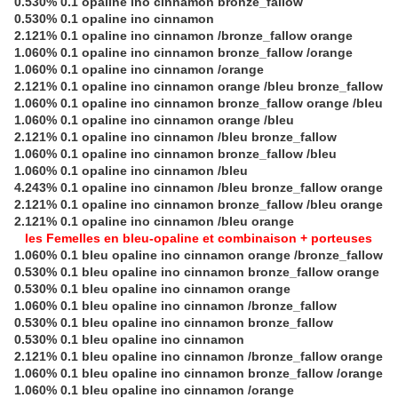
0.530% 0.1 opaline ino cinnamon bronze_fallow
0.530% 0.1 opaline ino cinnamon
2.121% 0.1 opaline ino cinnamon /bronze_fallow orange
1.060% 0.1 opaline ino cinnamon bronze_fallow /orange
1.060% 0.1 opaline ino cinnamon /orange
2.121% 0.1 opaline ino cinnamon orange /bleu bronze_fallow
1.060% 0.1 opaline ino cinnamon bronze_fallow orange /bleu
1.060% 0.1 opaline ino cinnamon orange /bleu
2.121% 0.1 opaline ino cinnamon /bleu bronze_fallow
1.060% 0.1 opaline ino cinnamon bronze_fallow /bleu
1.060% 0.1 opaline ino cinnamon /bleu
4.243% 0.1 opaline ino cinnamon /bleu bronze_fallow orange
2.121% 0.1 opaline ino cinnamon bronze_fallow /bleu orange
2.121% 0.1 opaline ino cinnamon /bleu orange
les Femelles en bleu-opaline et combinaison + porteuses
1.060% 0.1 bleu opaline ino cinnamon orange /bronze_fallow
0.530% 0.1 bleu opaline ino cinnamon bronze_fallow orange
0.530% 0.1 bleu opaline ino cinnamon orange
1.060% 0.1 bleu opaline ino cinnamon /bronze_fallow
0.530% 0.1 bleu opaline ino cinnamon bronze_fallow
0.530% 0.1 bleu opaline ino cinnamon
2.121% 0.1 bleu opaline ino cinnamon /bronze_fallow orange
1.060% 0.1 bleu opaline ino cinnamon bronze_fallow /orange
1.060% 0.1 bleu opaline ino cinnamon /orange