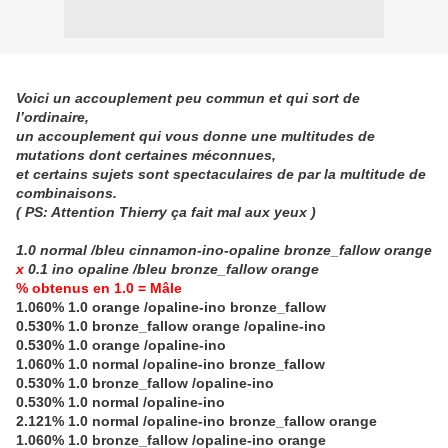
Voici un accouplement peu commun et qui sort de
l’ordinaire,
un accouplement qui vous donne une multitudes de
mutations dont certaines méconnues,
et certains sujets sont spectaculaires de par la multitude de
combinaisons.
( PS: Attention Thierry ça fait mal aux yeux )
1.0 normal /bleu cinnamon-ino-opaline bronze_fallow orange
x
0.1 ino opaline /bleu bronze_fallow orange
% obtenus en 1.0 = Mâle
1.060% 1.0 orange /opaline-ino bronze_fallow
0.530% 1.0 bronze_fallow orange /opaline-ino
0.530% 1.0 orange /opaline-ino
1.060% 1.0 normal /opaline-ino bronze_fallow
0.530% 1.0 bronze_fallow /opaline-ino
0.530% 1.0 normal /opaline-ino
2.121% 1.0 normal /opaline-ino bronze_fallow orange
1.060% 1.0 bronze_fallow /opaline-ino orange