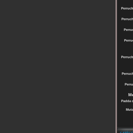
Perruch
Perruc
Perru
Perru
Perruc
Perru
Perru
Me
Padda 
Muta