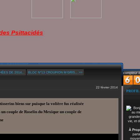
es Psittacidés
ÉES DE 2014...
BLOC N°13 CROUPION M GRIS... >>
compteur d
22 février 2014
PROFIL
tisserins biens sur puisque la volière fus réalisée
rs un couple de Roselin du Mexique un couple de
sine
À Prop
part
moyenn