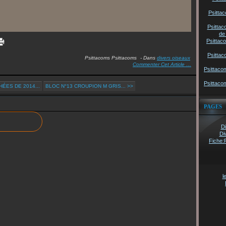
Psittac
Psittac
de
Psittac
Psittac
Psittacoms Psittacoms
-
Dans
divers oiseaux
Commenter Cet Article
…
Psittaco
Psittaco
ÉES DE 2014...
BLOC N°13 CROUPION M GRIS... >>
PAGES
Di
Di
Fiche:
l