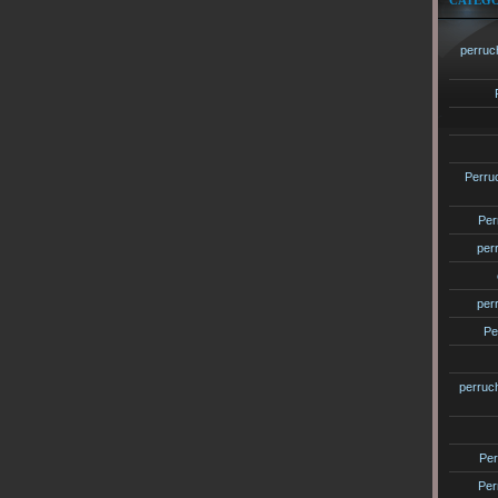
CATÉGO
perruc
Perru
Per
per
per
Pe
perruc
Per
Per