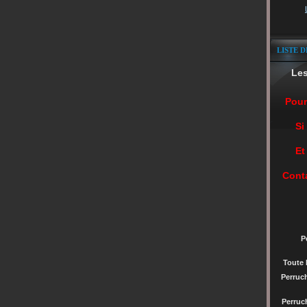
LISTE D
Le
Pour
Si
Et
Cont
P
Toute 
Perruc
Perru