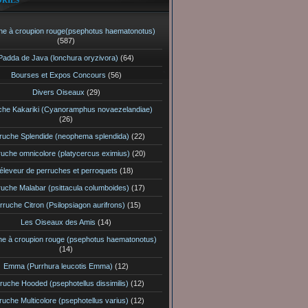
RIES
he à croupion rouge(psephotus haematonotus)
(587)
Padda de Java (lonchura oryzivora)
(64)
Bourses et Expos Concours
(56)
Divers Oiseaux
(29)
che Kakariki (Cyanoramphus novaezelandiae)
(26)
ruche Splendide (neophema splendida)
(22)
ruche omnicolore (platycercus eximius)
(20)
éleveur de perruches et perroquets
(18)
ruche Malabar (psittacula columboides)
(17)
rruche Citron (Psilopsiagon aurifrons)
(15)
Les Oiseaux des Amis
(14)
he à croupion rouge (psephotus haematonotus)
(14)
Emma (Purrhura leucotis Emma)
(12)
ruche Hooded (psephotellus dissimilis)
(12)
ruche Multicolore (psephotellus varius)
(12)