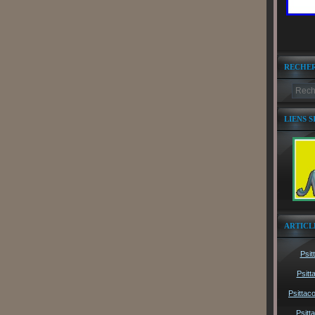
RECHE
LIENS S
ARTICL
Psit
Psitt
Psittac
Psitt