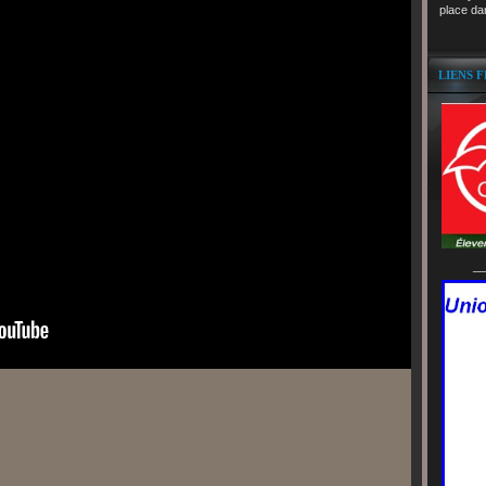
place da
LIENS 
__