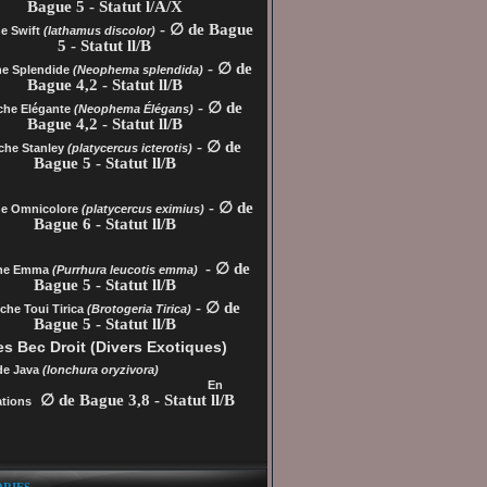
Bague 5 - Statut l/A/X
- ∅ de Bague
e Swift
(lathamus discolor)
5 - Statut ll/B
- ∅ de
he Splendide
(Neophema splendida)
Bague 4,2 - Statut ll/B
- ∅ de
che Elégante
(Neophema Élégans)
Bague 4,2 - Statut ll/B
- ∅ de
che Stanley
(platycercus icterotis)
Bague 5 - Statut ll/B
- ∅ de
he
Omnicolore
(platycercus eximius)
Bague 6 - Statut ll/B
- ∅ de
che Emma
(Purrhura leucotis emma)
Bague 5 - Statut ll/B
- ∅ de
che Toui Tirica
(Brotogeria Tirica)
Bague 5 - Statut ll/B
s Bec Droit (Divers Exotiques)
de Java
(lonchura oryzivora)
En
∅ de Bague 3,8 - Statut ll/B
tions