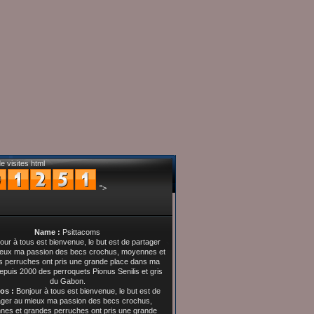
e visites html
">
Name :
Psittacoms
os :
Bonjour à tous est bienvenue, le but est de
ager au mieux ma passion des becs crochus,
es et grandes perruches ont pris une grande