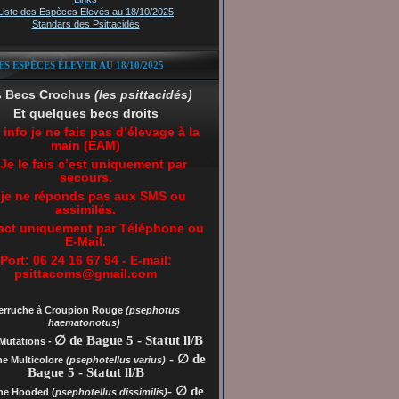
Liste des Espèces Elevés au 18/10/2025
Standars des Psittacidés
ES ESPÈCES ÉLEVER AU 18/10/2025
s Becs Crochus
(les psittacidés)
Et quelques becs droits
 info je ne fais pas d’élevage à la
main (EAM)
 Je le fais c’est uniquement par
secours.
 je ne réponds pas aux SMS ou
assimilés.
act uniquement par Téléphone ou
E-Mail.
Port: 06 24 16 67 94 - E-mail:
psittacoms@gmail.com
erruche à Croupion Rouge
(psephotus
haematonotus)
∅ de Bague 5 - Statut ll/B
Mutations -
- ∅ de
he Multicolore
(psephotellus varius)
Bague 5 - Statut ll/B
- ∅ de
che
Hooded (
psephotellus dissimilis)