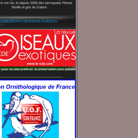
ns ma vie, et depuis 2000 des perroquets Pionus
Senilis et gris du Gabon.
FÉDÉRATIONS ORNITHOLOGIQUES
__________________________________