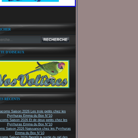
RCHER
ITE D'OISEAUX
ES RÉCENTS
tacoms Saison 2026 Les trois petits chez les
Pyrrhuras Emma du Box N°10
acoms Saison 2026 Et de deux petits chez les
Pyrrhuras Emma du Box N°10
oms Saison 2026 Naissance chez les Pyrrhuras
Emma du Box N°10
acoms Saison 2026 Bientôt la sortie du nid des