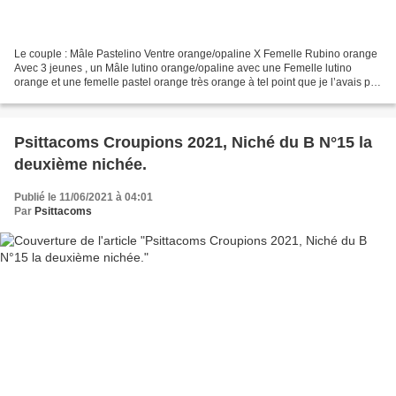
Le couple : Mâle Pastelino Ventre orange/opaline X Femelle Rubino orange
Avec 3 jeunes , un Mâle lutino orange/opaline avec une Femelle lutino
orange et une femelle pastel orange très orange à tel point que je l’avais pris
pour un Mâle pastelino orange/opaline. Psittacoms...
Psittacoms Croupions 2021, Niché du B N°15 la
deuxième nichée.
Publié le 11/06/2021 à 04:01
Par
Psittacoms